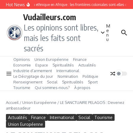
Aller au contenu
Hot News
Division ethnique en Afrique : les frontières coloniales sont‑elles con
Vudailleurs.com
Les opinions sont libres,
M
e
n
mais les faits sont
u
sacrés
Opinions
Union Européenne
Finance
Economie
Espace
Spiritualités
Actualités
Industrie d’armement
International
Le Décryptage du Jour
Nomination
Politique
Renseignement
Social
Spiritualités
Sport
Tourisme
Qui sommes‑nous?
À propos
Accueil
/
Union Européenne
/
LE SANCTUAIRE PELAGOS : Devenez
ambassadeur
Actualités
Finance
International
Social
Tourisme
Union Européenne