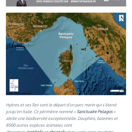
Hyères et ses îles sont le départ d’un parc marin qui s’étend
jusqu’en Italie. Ce périmètre nommé «
Sanctuaire Pelagos
»
abrite une biodiversité exceptionnelle. Dauphins, baleines et
8500 autres espèces animales sont
désormais
protégés
et
observés
dans cette zone maritime