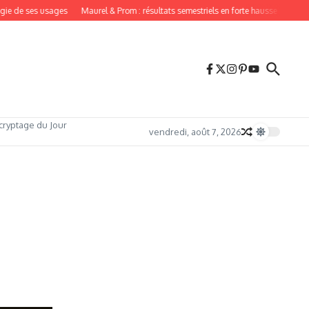
 de ses usages
Maurel & Prom : résultats semestriels en forte hausse en 2026
cryptage du Jour
vendredi, août 7, 2026