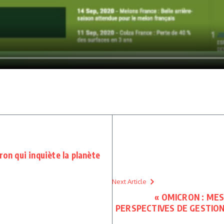
ron qui inquiète la planète
Next Article
« OMICRON : MES
PERSPECTIVES DE GESTION 