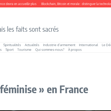
devra en accueillir plus
Blockchain, Bitcoin et morale : distinguer la technologie
is les faits sont sacrés
Spiritualités
Actualités
Industrie d’armement
International
Le Dé
és
Sport
Tourisme
Qui sommes‑nous?
À propos
 féminise » en France