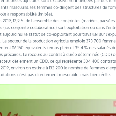
 entreprises agricoles sont exclusivement dirigées par des fem
geants masculins, les femmes co-dirigent des structures de f
le à responsabilité limitée).
En 2019, 12,9 % de l’ensemble des conjointes (mariées, pacsée
s (i.e. conjointe collaboratrice) sur l’exploitation ou dans l’ent
aujourd’hui le statut de co-exploitant pour travailler sur l’expl
. Le secteur de la production agricole emploie 373 700 femmes,
entent 116 150 équivalents temps plein et 35,4 % des salariés du
s précaires. Le recours au contrat à durée déterminée (CDD) 
 secteur détiennent un CDD, ce qui représente 304 400 contrats 
2019, environ on estime à 132 200 le nombre de femmes d’exploi
loitations n’est pas directement mesurable, mais bien réelle.