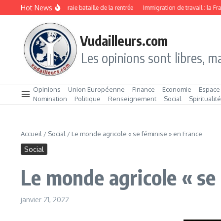
Aller au contenu
Hot News
 Click & Collect : la vraie bataille de la rentrée
Immigration de travail : la France 
Vudailleurs.com
Les opinions sont libres, ma
Opinions
Union Européenne
Finance
Economie
Espace
Nomination
Politique
Renseignement
Social
Spiritualit
Accueil
/
Social
/
Le monde agricole « se féminise » en France
Social
Le monde agricole « se
janvier 21, 2022