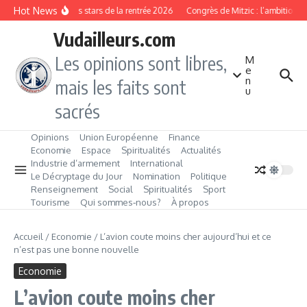
Aller au contenu
Hot News
Les produits stars de la rentrée 2026
Congrès de Mitzic : l’ambition d
Vudailleurs.com
Les opinions sont libres,
M
e
n
mais les faits sont
u
sacrés
Opinions
Union Européenne
Finance
Economie
Espace
Spiritualités
Actualités
Industrie d’armement
International
Le Décryptage du Jour
Nomination
Politique
Renseignement
Social
Spiritualités
Sport
Tourisme
Qui sommes‑nous?
À propos
Accueil
/
Economie
/
L’avion coute moins cher aujourd’hui et ce
n’est pas une bonne nouvelle
Economie
L’avion coute moins cher