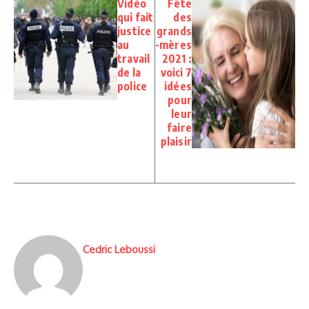
Vidéo
Fête
qui fait
des
justice
grands
au
-mères
travail
2021 :
de la
voici 7
police
idées
pour
leur
faire
plaisir
Cedric Leboussi