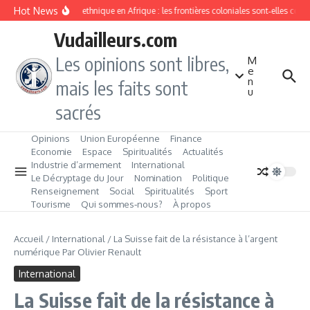
Aller au contenu
Hot News
Division ethnique en Afrique : les frontières coloniales sont‑elles con
Vudailleurs.com
Les opinions sont libres,
M
e
n
mais les faits sont
u
sacrés
Opinions
Union Européenne
Finance
Economie
Espace
Spiritualités
Actualités
Industrie d’armement
International
Le Décryptage du Jour
Nomination
Politique
Renseignement
Social
Spiritualités
Sport
Tourisme
Qui sommes‑nous?
À propos
Accueil
/
International
/
La Suisse fait de la résistance à l’argent
numérique Par Olivier Renault
International
La Suisse fait de la résistance à