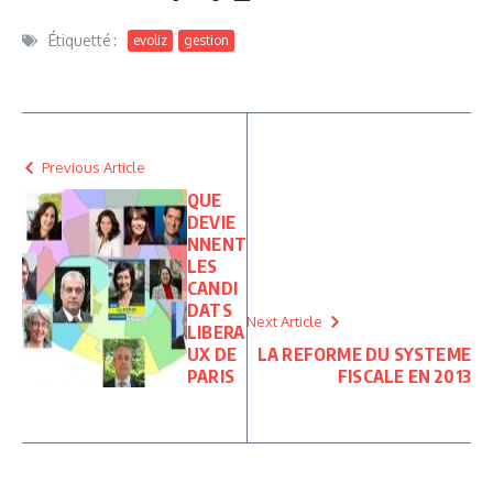
Étiquetté :
evoliz
gestion
Previous Article
QUE
DEVIE
NNENT
LES
CANDI
DATS
Next Article
LIBERA
UX DE
LA REFORME DU SYSTEME
PARIS
FISCALE EN 2013