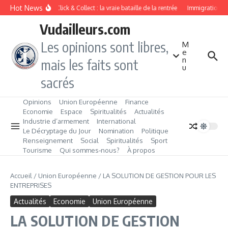
Aller au contenu
Hot News
Drive ou Click & Collect : la vraie bataille de la rentrée
Immigration de t
Vudailleurs.com
Les opinions sont libres,
M
e
n
mais les faits sont
u
sacrés
Opinions
Union Européenne
Finance
Economie
Espace
Spiritualités
Actualités
Industrie d’armement
International
Le Décryptage du Jour
Nomination
Politique
Renseignement
Social
Spiritualités
Sport
Tourisme
Qui sommes‑nous?
À propos
Accueil
/
Union Européenne
/
LA SOLUTION DE GESTION POUR LES
ENTREPRISES
Actualités
Economie
Union Européenne
LA SOLUTION DE GESTION