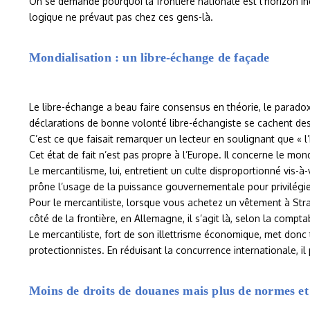
On se demande pourquoi la frontière nationale est l’horizon in
logique ne prévaut pas chez ces gens-là.
Mondialisation : un libre-échange de façade
Le libre-échange a beau faire consensus en théorie, le paradoxe
déclarations de bonne volonté libre-échangiste se cachent des p
C’est ce que faisait remarquer un lecteur en soulignant que « l
Cet état de fait n’est pas propre à l’Europe. Il concerne le m
Le mercantilisme, lui, entretient un culte disproportionné vis-
prône l’usage de la puissance gouvernementale pour privilégi
Pour le mercantiliste, lorsque vous achetez un vêtement à Stra
côté de la frontière, en Allemagne, il s’agit là, selon la compt
Le mercantiliste, fort de son illettrisme économique, met donc
protectionnistes. En réduisant la concurrence internationale, il
Moins de droits de douanes mais plus de normes et