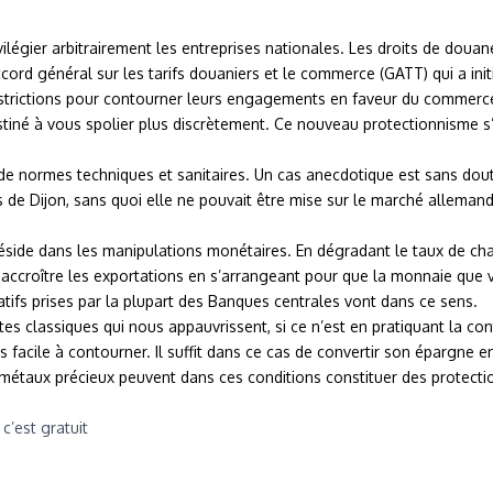
privilégier arbitrairement les entreprises nationales. Les droits de dou
ccord général sur les tarifs douaniers et le commerce (GATT) qui a ini
restrictions pour contourner leurs engagements en faveur du commerce
tiné à vous spolier plus discrètement. Ce nouveau protectionnisme s’a
de normes techniques et sanitaires. Un cas anecdotique est sans dout
 de Dijon, sans quoi elle ne pouvait être mise sur le marché allemand.
éside dans les manipulations monétaires. En dégradant le taux de chan
accroître les exportations en s’arrangeant pour que la monnaie que 
tifs prises par la plupart des Banques centrales vont dans ce sens.
stes classiques qui nous appauvrissent, si ce n’est en pratiquant la co
s facile à contourner. Il suffit dans ce cas de convertir son épargne
taux précieux peuvent dans ces conditions constituer des protections
t c’est gratuit