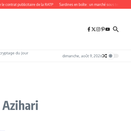
ntrat publicitaire de la RATP
Sardines en boîte : un marché sous tension, porté
cryptage du Jour
dimanche, août 9, 2026
 Azihari