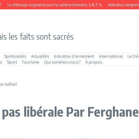
e chômage augmente pour le sixième trimestre, à 8,3 %
Metrobus remporte le co
is les faits sont sacrés
Spiritualités
Actualités
Industrie d’armement
International
Le Dé
és
Sport
Tourisme
Qui sommes‑nous?
À propos
ne Azihari
 pas libérale Par Ferghane