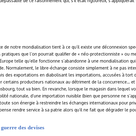
dépassable de ce raisonnement qui, s’il était rigoureux, s’appliquer
 de notre mondialisation tient à ce qu’il existe une déconnexion spect
ratiques que l’on pourrait qualifier de « néo-protectionniste » ou mer
’Europe telle qu’elle fonctionne s’abandonne à une mondialisation qui n
onde. Normalement, le libre-échange consiste simplement à ne pas inter
à-vis des exportations en diabolisant les importations, accusées à tort
er certains producteurs nationaux au détriment de la concurrence… 
sbourg, tout va bien. En revanche, lorsque le magasin dans lequel vous
abilité nationale, d’une importation nuisible (bien que personne ne s’ap
 toute son énergie à restreindre les échanges internationaux pour priv
 pense rendre service à sa patrie alors qu’il ne fait que dégrader le p
 guerre des devises