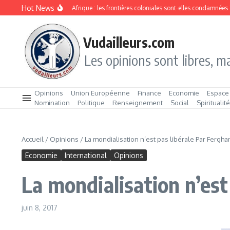
Aller au contenu
Hot News
Division ethnique en Afrique : les frontières coloniales sont‑elles condamnées ?
L
Vudailleurs.com
Les opinions sont libres, ma
Opinions
Union Européenne
Finance
Economie
Espace
Nomination
Politique
Renseignement
Social
Spiritualit
Accueil
/
Opinions
/
La mondialisation n’est pas libérale Par Fergha
Economie
International
Opinions
La mondialisation n’est
juin 8, 2017