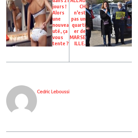
dans 21
ALLAU
jours !
CH
Alors
n’est
une
pas un
nouvea
quarti
uté, ça
er de
vous
MARSE
tente ?
ILLE.
Cedric Leboussi