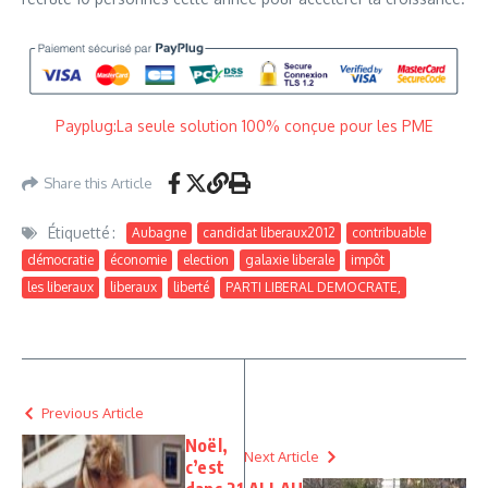
Payplug:La seule solution 100% conçue pour les PME
Share this Article
Étiquetté :
Aubagne
candidat liberaux2012
contribuable
démocratie
économie
election
galaxie liberale
impôt
les liberaux
liberaux
liberté
PARTI LIBERAL DEMOCRATE,
Previous Article
Noël,
Next Article
c’est