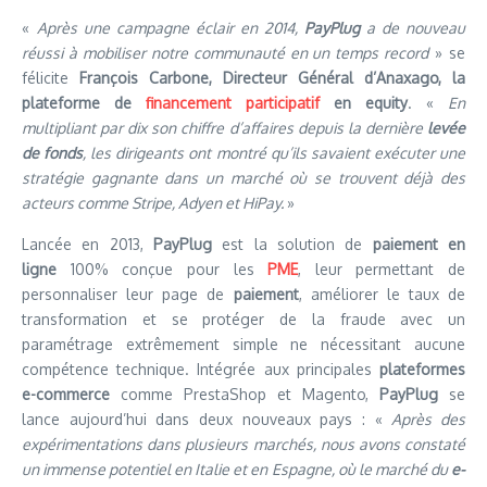
«
Après une campagne éclair en 2014,
PayPlug
a de nouveau
réussi à mobiliser notre communauté en un temps record
» se
félicite
François Carbone, Directeur Général d’Anaxago, la
plateforme de
financement participatif
en equity
. «
En
multipliant par dix son chiffre d’affaires depuis la dernière
levée
de fonds
, les dirigeants ont montré qu’ils savaient exécuter une
stratégie gagnante dans un marché où se trouvent déjà des
acteurs comme Stripe, Adyen et HiPay.
»
Lancée en 2013,
PayPlug
est la solution de
paiement en
ligne
100% conçue pour les
PME
, leur permettant de
personnaliser leur page de
paiement
, améliorer le taux de
transformation et se protéger de la fraude avec un
paramétrage extrêmement simple ne nécessitant aucune
compétence technique. Intégrée aux principales
plateformes
e-commerce
comme PrestaShop et Magento,
PayPlug
se
lance aujourd’hui dans deux nouveaux pays : «
Après des
expérimentations dans plusieurs marchés, nous avons constaté
un immense potentiel en Italie et en Espagne, où le marché du
e-