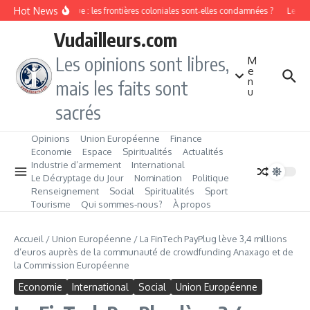
Aller au contenu
Hot News
on ethnique en Afrique : les frontières coloniales sont‑elles condamnées ?
Le chô
Vudailleurs.com
Les opinions sont libres,
M
e
n
mais les faits sont
u
sacrés
Opinions
Union Européenne
Finance
Economie
Espace
Spiritualités
Actualités
Industrie d’armement
International
Le Décryptage du Jour
Nomination
Politique
Renseignement
Social
Spiritualités
Sport
Tourisme
Qui sommes‑nous?
À propos
Accueil
/
Union Européenne
/
La FinTech PayPlug lève 3,4 millions
d’euros auprès de la communauté de crowdfunding Anaxago et de
la Commission Européenne
Economie
International
Social
Union Européenne