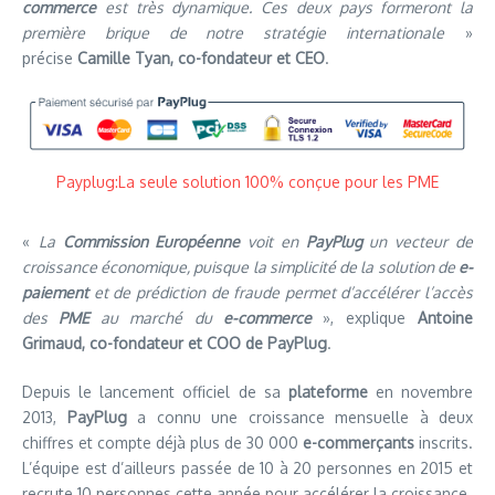
commerce
est très dynamique. Ces deux pays formeront la
première brique de notre stratégie internationale
»
précise
Camille Tyan, co-fondateur et CEO
.
Payplug:La seule solution 100% conçue pour les PME
«
La
Commission Européenne
voit en
PayPlug
un vecteur de
croissance économique, puisque la simplicité de la solution de
e-
paiement
et de prédiction de fraude permet d’accélérer l’accès
des
PME
au marché du
e-commerce
», explique
Antoine
Grimaud, co-fondateur et COO de PayPlug
.
Depuis le lancement officiel de sa
plateforme
en novembre
2013,
PayPlug
a connu une croissance mensuelle à deux
chiffres et compte déjà plus de 30 000
e-commerçants
inscrits.
L’équipe est d’ailleurs passée de 10 à 20 personnes en 2015 et
recrute 10 personnes cette année pour accélérer la croissance.