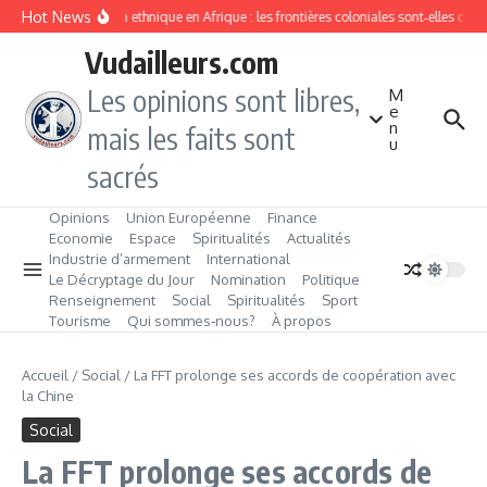
Aller au contenu
Hot News
Division ethnique en Afrique : les frontières coloniales sont‑elles con
Vudailleurs.com
Les opinions sont libres,
M
e
n
mais les faits sont
u
sacrés
Opinions
Union Européenne
Finance
Economie
Espace
Spiritualités
Actualités
Industrie d’armement
International
Le Décryptage du Jour
Nomination
Politique
Renseignement
Social
Spiritualités
Sport
Tourisme
Qui sommes‑nous?
À propos
Accueil
/
Social
/
La FFT prolonge ses accords de coopération avec
la Chine
Social
La FFT prolonge ses accords de