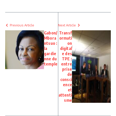
Previous Article
Next Article
Gabon/
Transf
Mbora
ormati
ntsuo :
on
la
digital
gardie
e des
nne du
TPE :
temple
entre
prise
de
consci
ence
et
attenti
sme