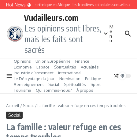
Aller au contenu
Hot News
Division ethnique en Afrique : les frontières coloniales sont‑elles co
Vudailleurs.com
Les opinions sont libres,
M
e
n
mais les faits sont
u
sacrés
Opinions
Union Européenne
Finance
Economie
Espace
Spiritualités
Actualités
Industrie d’armement
International
Le Décryptage du Jour
Nomination
Politique
Renseignement
Social
Spiritualités
Sport
Tourisme
Qui sommes‑nous?
À propos
Accueil
/
Social
/
La famille : valeur refuge en ces temps troubles
Social
La famille : valeur refuge en ces
temps troubles