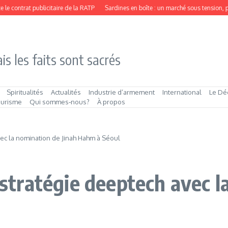
trat publicitaire de la RATP
Sardines en boîte : un marché sous tension, porté 
is les faits sont sacrés
Spiritualités
Actualités
Industrie d’armement
International
Le Dé
ourisme
Qui sommes‑nous?
À propos
avec la nomination de Jinah Hahm à Séoul
a stratégie deeptech avec 