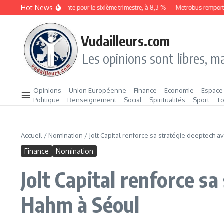
Aller au contenu
Hot News
e chômage augmente pour le sixième trimestre, à 8,3 %
Metrobus remporte le con
Vudailleurs.com
Les opinions sont libres, ma
Opinions
Union Européenne
Finance
Economie
Espace
Politique
Renseignement
Social
Spiritualités
Sport
T
Accueil
/
Nomination
/
Jolt Capital renforce sa stratégie deeptech 
Finance
Nomination
Jolt Capital renforce s
Hahm à Séoul