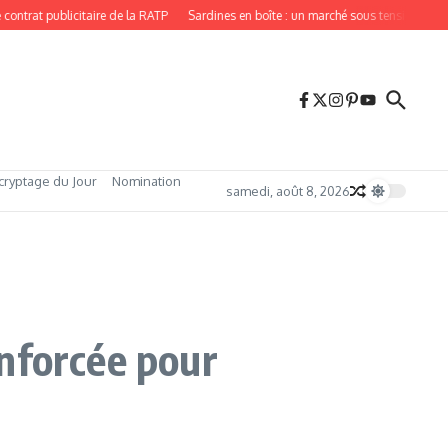
 publicitaire de la RATP
Sardines en boîte : un marché sous tension, porté par 
cryptage du Jour
Nomination
samedi, août 8, 2026
nforcée pour