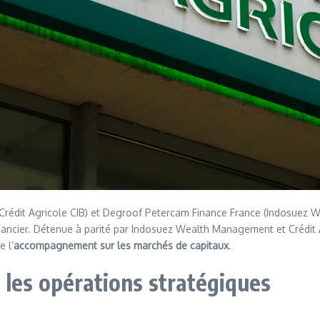
Crédit Agricole CIB) et Degroof Petercam Finance France (Indosuez 
inancier. Détenue à parité par Indosuez Wealth Management et Crédit A
e l’
accompagnement sur les marchés de capitaux
.
 les opérations stratégiques