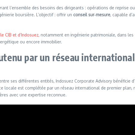
t l’ensemble des besoins des dirigeants : opérations de reprise ou de
énierie boursière. L’objectif : offrir un
conseil sur‑mesure
, capable d’
ole CIB et d’Indosuez
, notamment en ingénierie patrimoniale, dans les 
énergétique ou encore immobilier.
outenu par un réseau international
tre ses différentes entités, Indosuez Corporate Advisory bénéficie d’
ce locale est complétée par un réseau international de premier plan, 
ières avec une expertise reconnue.