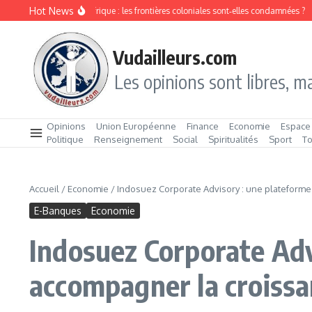
Aller au contenu
Hot News
ion ethnique en Afrique : les frontières coloniales sont‑elles condamnées ?
Le ch
Vudailleurs.com
Les opinions sont libres, ma
Opinions
Union Européenne
Finance
Economie
Espace
Politique
Renseignement
Social
Spiritualités
Sport
T
Accueil
/
Economie
/
Indosuez Corporate Advisory : une plateforme
E-Banques
Economie
Indosuez Corporate Adv
accompagner la croissa