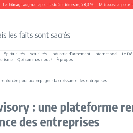
ômage augmente pour le sixième trimestre, à 8,3 %
Metrobus remporte le contrat
is les faits sont sacrés
Spiritualités
Actualités
Industrie d’armement
International
Le Dé
ourisme
Qui sommes‑nous?
À propos
 renforcée pour accompagner la croissance des entreprises
isory : une plateforme re
nce des entreprises