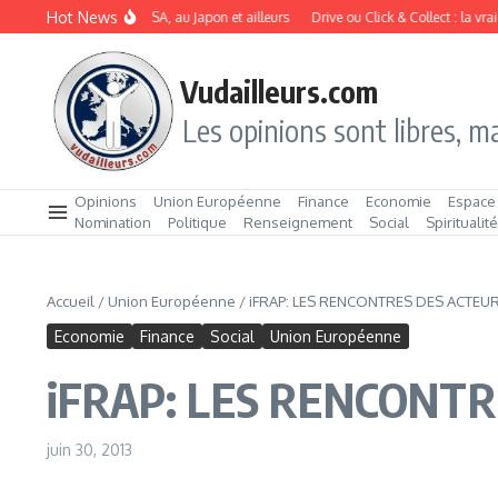
Aller au contenu
Hot News
A dope les profits aux USA, au Japon et ailleurs
Drive ou Click & Collect : la vraie b
Vudailleurs.com
Les opinions sont libres, ma
Opinions
Union Européenne
Finance
Economie
Espace
Nomination
Politique
Renseignement
Social
Spiritualit
Accueil
/
Union Européenne
/
iFRAP: LES RENCONTRES DES ACTEUR
Economie
Finance
Social
Union Européenne
iFRAP: LES RENCONTR
juin 30, 2013