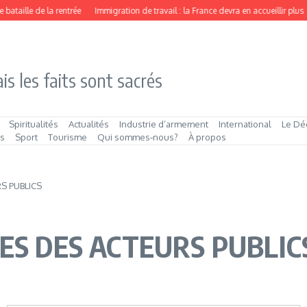
ataille de la rentrée
Immigration de travail : la France devra en accueillir plus
is les faits sont sacrés
Spiritualités
Actualités
Industrie d’armement
International
Le Dé
és
Sport
Tourisme
Qui sommes‑nous?
À propos
S PUBLICS
ES DES ACTEURS PUBLIC