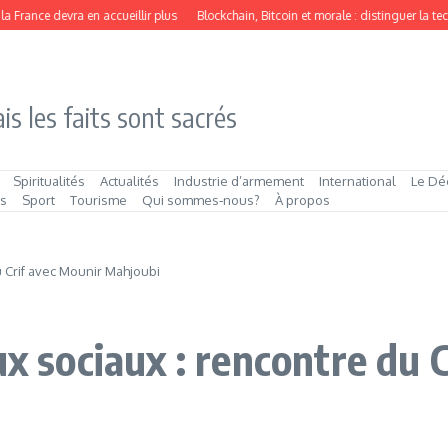
rance devra en accueillir plus
Blockchain, Bitcoin et morale : distinguer la techn
is les faits sont sacrés
Spiritualités
Actualités
Industrie d’armement
International
Le Dé
és
Sport
Tourisme
Qui sommes‑nous?
À propos
u Crif avec Mounir Mahjoubi
ux sociaux : rencontre du 