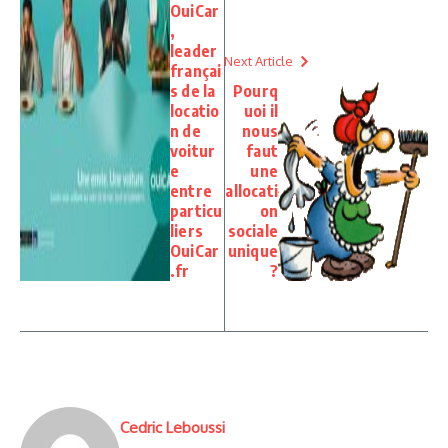
OuiCar
,
leader
Next Article
françai
s de la
Pourq
locatio
uoi il
n de
nous
voitur
faut
e
une
entre
allocati
particu
on
liers
sociale
OuiCar
unique
.fr
?
Cedric Leboussi