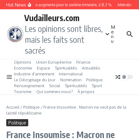
Aller au contenu
Hot News
Le chômage augmente pour le sixième trimestre, à 8,3 %
Metrobus remp
Vudailleurs.com
Les opinions sont libres,
M
e
n
mais les faits sont
u
sacrés
Opinions
Union Européenne
Finance
Economie
Espace
Spiritualités
Actualités
Industrie d’armement
International
Le Décryptage du Jour
Nomination
Politique
Renseignement
Social
Spiritualités
Sport
Tourisme
Qui sommes‑nous?
À propos
Accueil
/
Politique
/
France Insoumise : Macron ne veut pas de la
laïcité républicaine
Politique
France Insoumise : Macron ne