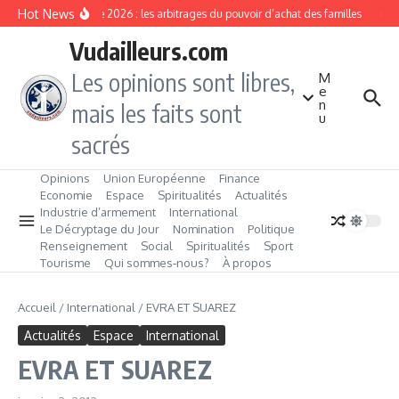
Aller au contenu
Hot News
Rentrée 2026 : les arbitrages du pouvoir d’achat des familles
L’Év
Vudailleurs.com
Les opinions sont libres,
M
e
n
mais les faits sont
u
sacrés
Opinions
Union Européenne
Finance
Economie
Espace
Spiritualités
Actualités
Industrie d’armement
International
Le Décryptage du Jour
Nomination
Politique
Renseignement
Social
Spiritualités
Sport
Tourisme
Qui sommes‑nous?
À propos
Accueil
/
International
/
EVRA ET SUAREZ
Actualités
Espace
International
EVRA ET SUAREZ