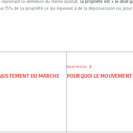
e, reprenant la définition du même Bastiat,
la propriété est «
le droit q
ue 15% de sa propriété ce qui équivaut à de la dépossession ou, pour êt
Next Article
D’AJUSTEMENT DU MARCHE
POURQUOI LE MOUVEMENT L