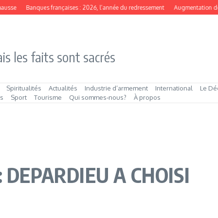
sse
Banques françaises : 2026, l’année du redressement
Augmentation de cap
is les faits sont sacrés
Spiritualités
Actualités
Industrie d’armement
International
Le Dé
és
Sport
Tourisme
Qui sommes‑nous?
À propos
: DEPARDIEU A CHOISI