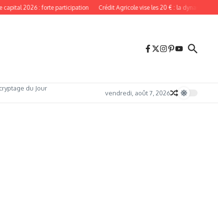
ital 2026 : forte participation
Crédit Agricole vise les 20 € : la dynamique reste
cryptage du Jour
vendredi, août 7, 2026