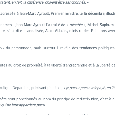
alent, en fait, la différence, doivent être sanctionnés. »
dressée à Jean-Marc Ayrault, Premier ministre, le 16 décembre, illustr
ernement.
Jean-Marc Ayrault
l’a traité de «
minable
»,
Michel Sapin,
min
ture, s’est dite scandalisée,
Alain Vidalies,
ministre des Relations ave
hoix du personnage, mais surtout il révèle
des tendances politique
ntes au droit de propriété, à la liberté d’entreprendre et à la liberté de
ouligne Depardieu, précisant plus loin,
«
je pars, après avoir payé, en 
pôts sont ponctionnés au nom du principe de redistribution, c’est-à-d
 qui ne leur appartient pas
»
.