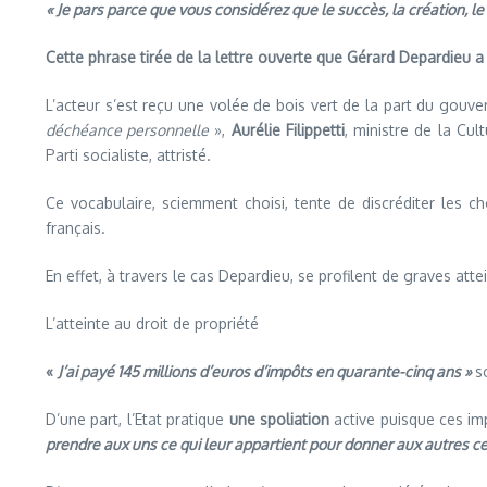
« Je pars parce que vous considérez que le succès, la création, le t
Cette phrase tirée de la lettre ouverte que Gérard Depardieu a a
L’acteur s’est reçu une volée de bois vert de la part du gouv
déchéance personnelle
»,
Aurélie Filippetti
, ministre de la Cul
Parti socialiste, attristé.
Ce vocabulaire, sciemment choisi, tente de discréditer les c
français.
En effet, à travers le cas Depardieu, se profilent de graves attei
L’atteinte au droit de propriété
«
J’ai payé 145 millions d’euros d’impôts en quarante-cinq ans »
s
D’une part, l’Etat pratique
une spoliation
active puisque ces im
prendre aux uns ce qui leur appartient pour donner aux autres ce