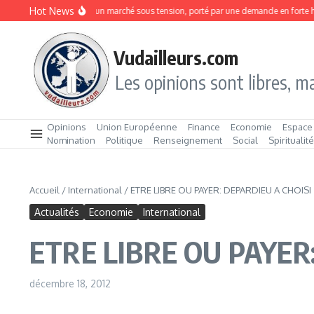
Aller au contenu
Hot News
Sardines en boîte : un marché sous tension, porté par une demande en forte hau
Vudailleurs.com
Les opinions sont libres, ma
Opinions
Union Européenne
Finance
Economie
Espace
Nomination
Politique
Renseignement
Social
Spiritualit
Accueil
/
International
/
ETRE LIBRE OU PAYER: DEPARDIEU A CHOISI
Actualités
Economie
International
ETRE LIBRE OU PAYER
décembre 18, 2012