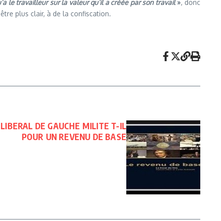
u’a le travailleur sur la valeur qu’il a créée par son travail
»
, donc
re plus clair, à de la confiscation.
IBERAL DE GAUCHE MILITE T-IL
POUR UN REVENU DE BASE