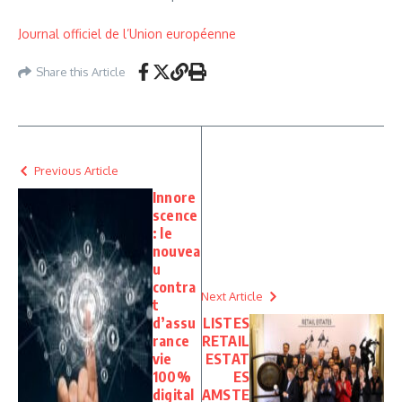
Journal officiel de l’Union européenne
Share this Article
Previous Article
Innore
scence
: le
nouvea
u
contra
Next Article
t
d’assu
LISTES
rance
RETAIL
vie
ESTAT
100%
ES
digital
AMSTE