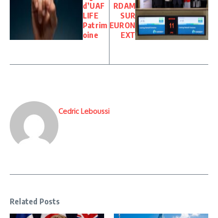
d’UAF
RDAM
LIFE
SUR
Patrim
EURON
oine
EXT
Cedric Leboussi
Related Posts