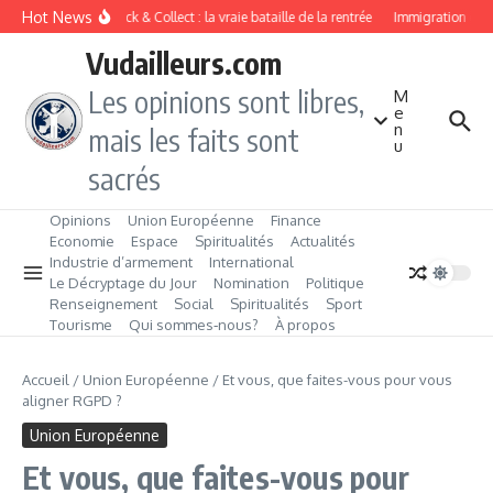
Aller au contenu
Hot News
Drive ou Click & Collect : la vraie bataille de la rentrée
Immigration de tra
Vudailleurs.com
Les opinions sont libres,
M
e
n
mais les faits sont
u
sacrés
Opinions
Union Européenne
Finance
Economie
Espace
Spiritualités
Actualités
Industrie d’armement
International
Le Décryptage du Jour
Nomination
Politique
Renseignement
Social
Spiritualités
Sport
Tourisme
Qui sommes‑nous?
À propos
Accueil
/
Union Européenne
/
Et vous, que faites-vous pour vous
aligner RGPD ?
Union Européenne
Et vous, que faites-vous pour