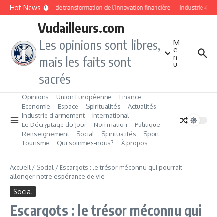
Aller au contenu
Hot News
Dix ans de transformation de l’innovation financière
Industrie 4.0 : 
Vudailleurs.com
Les opinions sont libres,
M
e
n
mais les faits sont
u
sacrés
Opinions
Union Européenne
Finance
Economie
Espace
Spiritualités
Actualités
Industrie d’armement
International
Le Décryptage du Jour
Nomination
Politique
Renseignement
Social
Spiritualités
Sport
Tourisme
Qui sommes‑nous?
À propos
Accueil
/
Social
/
Escargots : le trésor méconnu qui pourrait
allonger notre espérance de vie
Social
Escargots : le trésor méconnu qui