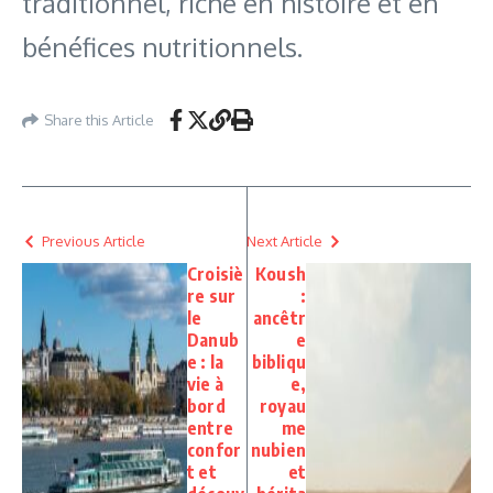
traditionnel, riche en histoire et en
bénéfices nutritionnels.
Share this Article
Previous Article
Next Article
Croisiè
Koush
re sur
:
le
ancêtr
Danub
e
e : la
bibliqu
vie à
e,
bord
royau
entre
me
confor
nubien
t et
et