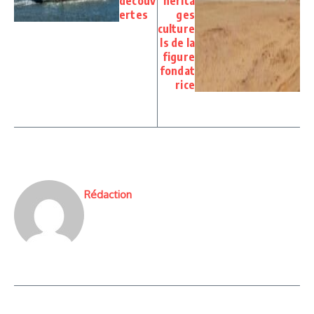
découv
hérita
ertes
ges
culture
ls de la
figure
fondat
rice
Rédaction