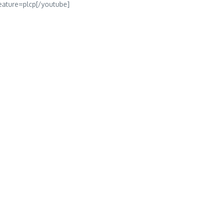
ature=plcp[/youtube]