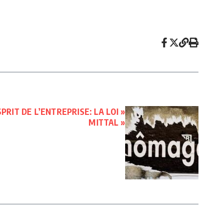
PRIT DE L’ENTREPRISE: LA LOI »
MITTAL »