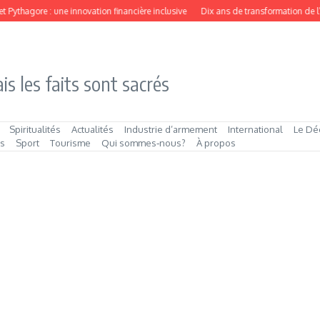
Pythagore : une innovation financière inclusive
Dix ans de transformation de l’inn
is les faits sont sacrés
Spiritualités
Actualités
Industrie d’armement
International
Le Dé
és
Sport
Tourisme
Qui sommes‑nous?
À propos