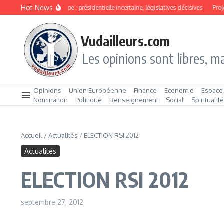
Aller au contenu
Hot News
São Tomé‑et‑Principe : présidentielle incertaine, législatives décisives
Projet 
Vudailleurs.com
Les opinions sont libres, ma
Opinions
Union Européenne
Finance
Economie
Espace
Nomination
Politique
Renseignement
Social
Spiritualit
Accueil
/
Actualités
/
ELECTION RSI 2012
Actualités
ELECTION RSI 2012
septembre 27, 2012