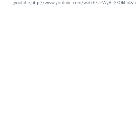
[youtube]http://www.youtube.com/watch?v=WyAsG3OkhoI&fe