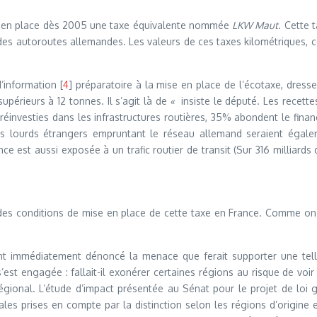
s en place dès 2005 une taxe équivalente nommée
LKW Maut
. Cette 
 des autoroutes allemandes. Les valeurs de ces taxes kilométriques, 
’information [
4
] préparatoire à la mise en place de l’écotaxe, dress
upérieurs à 12 tonnes. Il s’agit là de
«
insiste le député. Les recett
réinvesties dans les infrastructures routières, 35% abondent le finan
 lourds étrangers empruntant le réseau allemand seraient égaleme
nce est aussi exposée à un trafic routier de transit (Sur 316 milliard
es conditions de mise en place de cette taxe en France. Comme on peu
nt immédiatement dénoncé la menace que ferait supporter une tell
s’est engagée : fallait-il exonérer certaines régions au risque de voi
égional. L’étude d’impact présentée au Sénat pour le projet de loi
les prises en compte par la distinction selon les régions d’origine et