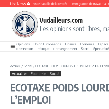
Aller au contenu
Hot News
 ou Click & Collect : la vraie bataille de la rentrée
Immigration de travail : la Fran
Vudailleurs.com
Les opinions sont libres, ma
Opinions
Union Européenne
Finance
Economie
Espace
Nomination
Politique
Renseignement
Social
Spiritualit
Accueil
/
Social
/
ECOTAXE POIDS LOURDS: LES IMPACTS SUR L’ENV
Actualités
Economie
Social
ECOTAXE POIDS LOUR
L’EMPLOI