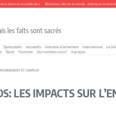
ce devra en accueillir plus
Blockchain, Bitcoin et morale : distinguer la technolo
is les faits sont sacrés
Spiritualités
Actualités
Industrie d’armement
International
Le Dé
és
Sport
Tourisme
Qui sommes‑nous?
À propos
IRONNEMENT ET L’EMPLOI
DS: LES IMPACTS SUR L