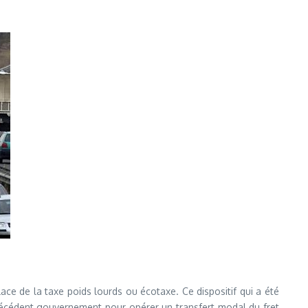
ace de la taxe poids lourds ou écotaxe. Ce dispositif qui a été
e précédent gouvernement pour opérer un transfert modal du fret