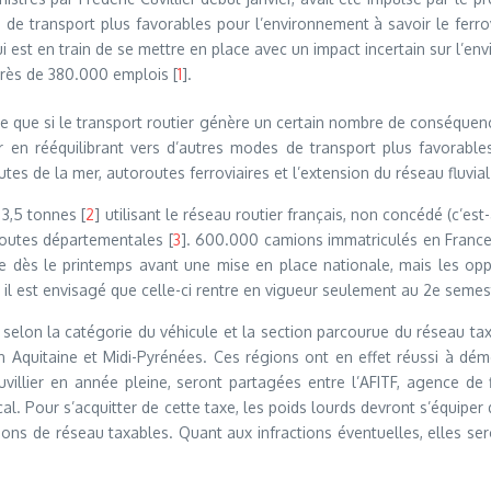
de transport plus favorables pour l’environnement à savoir le ferrovia
i est en train de se mettre en place avec un impact incertain sur l’envi
 près de 380.000 emplois [
1
].
 que si le transport routier génère un certain nombre de conséquences n
ser en rééquilibrant vers d’autres modes de transport plus favorabl
utes de la mer, autoroutes ferroviaires et l’extension du réseau fluvial
 3,5 tonnes [
2
] utilisant le réseau routier français, non concédé (c’e
routes départementales [
3
]. 600.000 camions immatriculés en France 
ace dès le printemps avant une mise en place nationale, mais les opp
t il est envisagé que celle-ci rentre en vigueur seulement au 2e semes
m selon la catégorie du véhicule et la section parcourue du réseau t
 Aquitaine et Midi-Pyrénées. Ces régions ont en effet réussi à dém
uvillier en année pleine, seront partagées entre l’AFITF, agence de 
al. Pour s’acquitter de cette taxe, les poids lourds devront s’équiper
tions de réseau taxables. Quant aux infractions éventuelles, elles 