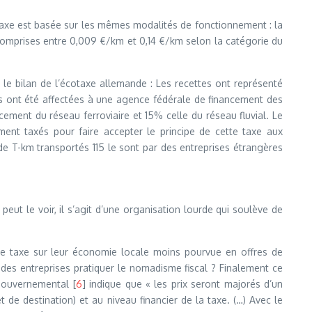
taxe est basée sur les mêmes modalités de fonctionnement : la
comprises entre 0,009 €/km et 0,14 €/km selon la catégorie du
e le bilan de l’écotaxe allemande : Les recettes ont représenté
es ont été affectées à une agence fédérale de financement des
cement du réseau ferroviaire et 15% celle du réseau fluvial. Le
nt taxés pour faire accepter le principe de cette taxe aux
s de T-km transportés 115 le sont par des entreprises étrangères
t le voir, il s’agit d’une organisation lourde qui soulève de
e taxe sur leur économie locale moins pourvue en offres de
r des entreprises pratiquer le nomadisme fiscal ? Finalement ce
 gouvernemental [
6
] indique que « les prix seront majorés d’un
 de destination) et au niveau financier de la taxe. (…) Avec le