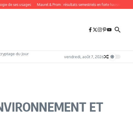
gie de ses usages
Maurel & Prom : résultats semestriels en forte hausse en 2026
cryptage du Jour
vendredi, août 7, 2026
’ENVIRONNEMENT ET