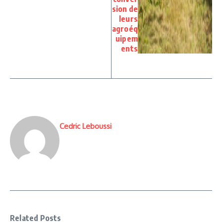
sion de
leurs
agroéq
uipem
ents
Cedric Leboussi
Related Posts