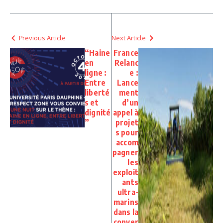
Previous Article
Next Article
“Haine
France
en
Relanc
ligne :
e :
Entre
Lance
liberté
ment
s et
d’un
dignité
appel à
”
projet
s pour
accom
pagner
les
exploit
ants
ultra-
marins
dans la
conver