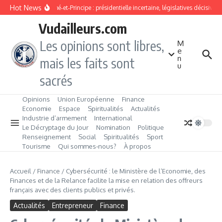
Aller au contenu
Hot News
São Tomé‑et‑Principe : présidentielle incertaine, législatives décisives
Vudailleurs.com
Les opinions sont libres,
M
e
n
mais les faits sont
u
sacrés
Opinions
Union Européenne
Finance
Economie
Espace
Spiritualités
Actualités
Industrie d’armement
International
Le Décryptage du Jour
Nomination
Politique
Renseignement
Social
Spiritualités
Sport
Tourisme
Qui sommes‑nous?
À propos
Accueil
/
Finance
/
Cybersécurité : le Ministère de l’Economie, des
Finances et de la Relance facilite la mise en relation des offreurs
français avec des clients publics et privés.
Actualités
Entrepreneur
Finance