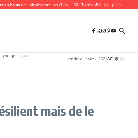
roissance en ralentissement en 2026
São Tomé‑et‑Principe : présidentielle incerta
cryptage du Jour
vendredi, août 7, 2026
ésilient mais de le