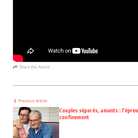
Share this Article
Previous Article
Couples séparés, amants : l’épre
confinement