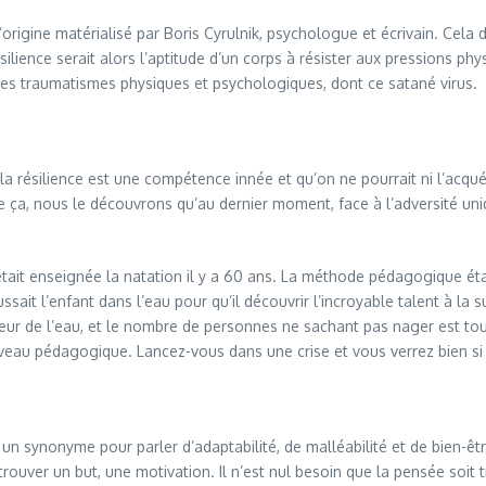
rigine matérialisé par Boris Cyrulnik, psychologue et écrivain. Cela dit,
ilience serait alors l’aptitude d’un corps à résister aux pressions phys
es traumatismes physiques et psychologiques, dont ce satané virus.
résilience est une compétence innée et qu’on ne pourrait ni l’acquérir
de ça, nous le découvrons qu’au dernier moment, face à l’adversité un
était enseignée la natation il y a 60 ans. La méthode pédagogique éta
ait l’enfant dans l’eau pour qu’il découvrir l’incroyable talent à la su
ur de l’eau, et le nombre de personnes ne sachant pas nager est tou
veau pédagogique. Lancez-vous dans une crise et vous verrez bien si 
un synonyme pour parler d’adaptabilité, de malléabilité et de bien-être.
trouver un but, une motivation. Il n’est nul besoin que la pensée soit 