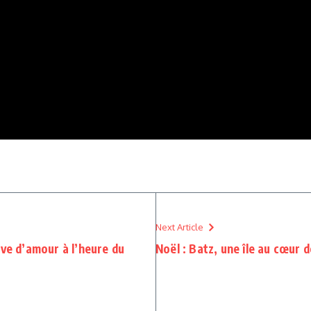
Next Article
uve d’amour à l’heure du
Noël : Batz, une île au cœur d