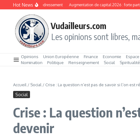
Aller au contenu
Hot News
: 2026, l’année du redressement
Augmentation de capital 2026 : forte participa
Vudailleurs.com
Les opinions sont libres, ma
Opinions
Union Européenne
Finance
Economie
Espace
Nomination
Politique
Renseignement
Social
Spiritualit
Accueil
/
Social
/
Crise : La question n’est pas de savoir si l’on est r
Social
Crise : La question n’est
devenir