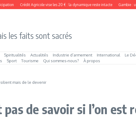
tion
Crédit Agricole vise les 20 € : la dynamique reste intacte
Gambie : une c
is les faits sont sacrés
Spiritualités
Actualités
Industrie d’armement
International
Le Dé
és
Sport
Tourisme
Qui sommes‑nous?
À propos
ésilient mais de le devenir
 pas de savoir si l’on est r