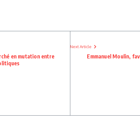
Next Article
arché en mutation entre
Emmanuel Moulin, favo
olitiques