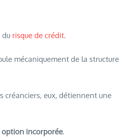
e du
risque de crédit.
coule mécaniquement de la structure
es créanciers, eux, détiennent une
e option incorporée
.