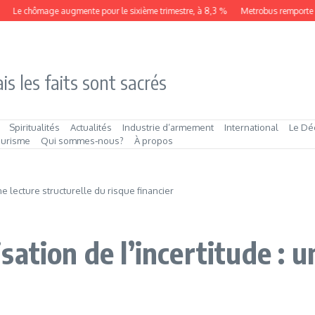
hômage augmente pour le sixième trimestre, à 8,3 %
Metrobus remporte le contra
is les faits sont sacrés
Spiritualités
Actualités
Industrie d’armement
International
Le Dé
ourisme
Qui sommes‑nous?
À propos
ne lecture structurelle du risque financier
ation de l’incertitude : u