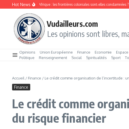
Aller au contenu
Hot News
sion ethnique en Afrique : les frontières coloniales sont‑elles condamnées ?
Le c
Vudailleurs.com
Les opinions sont libres, ma
Opinions
Union Européenne
Finance
Economie
Espace
Politique
Renseignement
Social
Spiritualités
Sport
T
Accueil
/
Finance
/
Le crédit comme organisation de l’incertitude : u
Finance
Le crédit comme organis
du risque financier