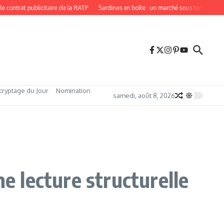
t publicitaire de la RATP
Sardines en boîte : un marché sous tension, porté par
cryptage du Jour
Nomination
samedi, août 8, 2026
ne lecture structurelle