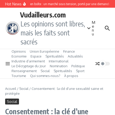
Aller au contenu
Hot News
Sardines en boîte : un marché sous tension, porté par une demande en f
Vudailleurs.com
Les opinions sont libres,
M
e
n
mais les faits sont
u
sacrés
Opinions
Union Européenne
Finance
Economie
Espace
Spiritualités
Actualités
Industrie d’armement
International
Le Décryptage du Jour
Nomination
Politique
Renseignement
Social
Spiritualités
Sport
Tourisme
Qui sommes‑nous?
À propos
Accueil
/
Social
/
Consentement : la clé d’une sexualité saine et
protégée
Social
Consentement : la clé d’une