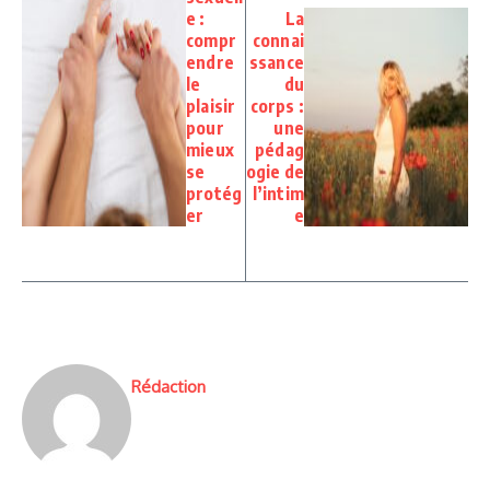
e :
La
compr
connai
endre
ssance
le
du
plaisir
corps :
pour
une
mieux
pédag
se
ogie de
protég
l’intim
er
e
Rédaction