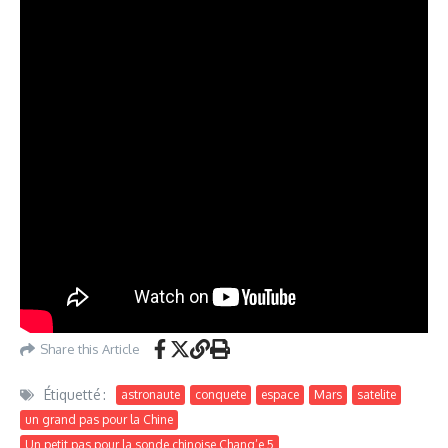
Share this Article
Étiquetté :
astronaute
conquete
espace
Mars
satelite
un grand pas pour la Chine
Un petit pas pour la sonde chinoise Chang’e 5