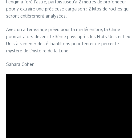
l’engin a foré l’astre, parfois jusqu’à 2 mètres de profondeur
pour y extraire une précieuse cargaison : 2 kilos de roches qui
seront entièrement analysées.
Avec un atterrissage prévu pour la mi-décembre, la Chine
pourrait alors devenir le 3ème pays après les Etats-Unis et l’ex-
Urss à ramener des échantillons pour tenter de percer le
mystère de l’histoire de la Lune.
Sahara Cohen