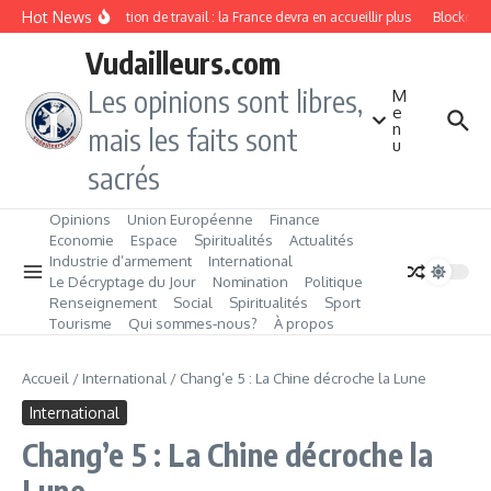
Aller au contenu
Hot News
Immigration de travail : la France devra en accueillir plus
Blockchain
Vudailleurs.com
Les opinions sont libres,
M
e
n
mais les faits sont
u
sacrés
Opinions
Union Européenne
Finance
Economie
Espace
Spiritualités
Actualités
Industrie d’armement
International
Le Décryptage du Jour
Nomination
Politique
Renseignement
Social
Spiritualités
Sport
Tourisme
Qui sommes‑nous?
À propos
Accueil
/
International
/
Chang’e 5 : La Chine décroche la Lune
International
Chang’e 5 : La Chine décroche la
Lune