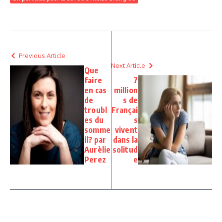
Previous Article
Next Article
Que
faire
7
en cas
million
de
s de
troubl
Françai
es du
s
somme
vivent
il? par
dans la
Aurèlie
solitud
Perez
e