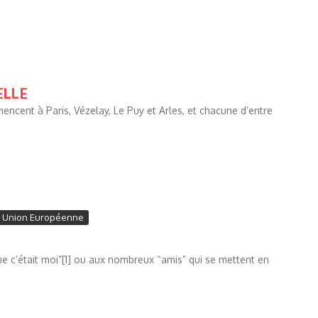
ELLE
ncent à Paris, Vézelay, Le Puy et Arles, et chacune d’entre
Union Européenne
que c’était moi”[1] ou aux nombreux “amis” qui se mettent en