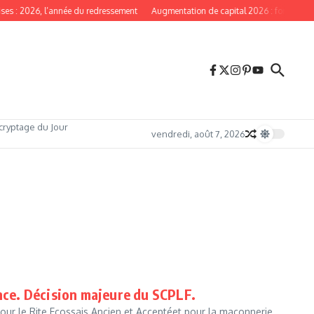
: 2026, l’année du redressement
Augmentation de capital 2026 : forte participat
cryptage du Jour
vendredi, août 7, 2026
e. Décision majeure du SCPLF.
ur le Rite Ecossais Ancien et Acceptéet pour la maçonnerie