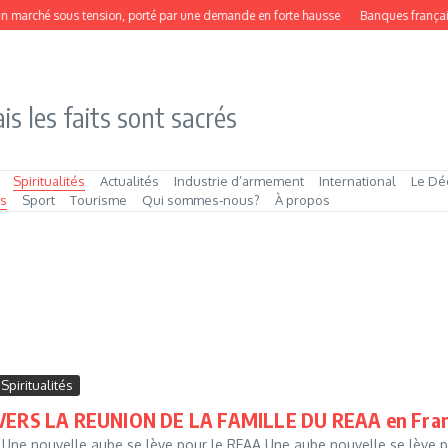
arché sous tension, porté par une demande en forte hausse
Banques françaises 
is les faits sont sacrés
Spiritualités
Actualités
Industrie d’armement
International
Le Dé
és
Sport
Tourisme
Qui sommes‑nous?
À propos
Spiritualités
VERS LA REUNION DE LA FAMILLE DU REAA en Franc
Une nouvelle aube se lève pour le REAA Une aube nouvelle se lève po