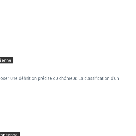
péenne
er une définition précise du chômeur. La classification d’un
uropéenne