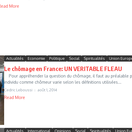
Read More
Actualités
Economie
Politique
Social
Spiritualités
Union Euro
Le chômage en France: UN VERITABLE FLEAU
Pour appréhender la question du chômage, il faut au préalable pos
individu comme chômeur varie selon les définitions utilisées...
Cedric Leboussi
août 1, 2014
Read More
Actualités
International
Opinions
Social
Spiritualités
Union E