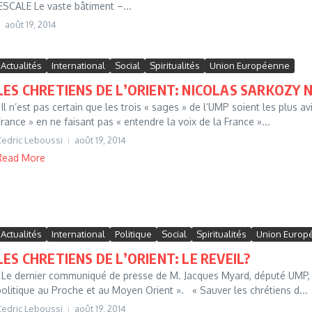
CALE Le vaste bâtiment –...
août 19, 2014
Actualités
International
Social
Spiritualités
Union Européenne
LES CHRETIENS DE L’ORIENT: NICOLAS SARKOZY NE
Il n’est pas certain que les trois « sages » de l’UMP soient les plus a
France » en ne faisant pas « entendre la voix de la France »...
Cedric Leboussi
août 19, 2014
Read More
Actualités
International
Politique
Social
Spiritualités
Union Europ
LES CHRETIENS DE L’ORIENT: LE REVEIL?
Le dernier communiqué de presse de M. Jacques Myard, député UMP, a p
politique au Proche et au Moyen Orient ». « Sauver les chrétiens d...
Cedric Leboussi
août 19, 2014