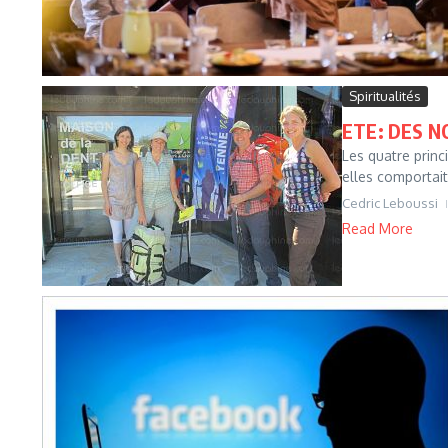
Spiritualités
ETE: DES 
Les quatre princ
elles comportait
Cedric Leboussi
Read More