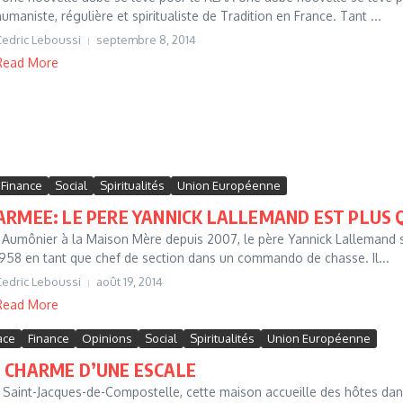
humaniste, régulière et spiritualiste de Tradition en France. Tant ...
Cedric Leboussi
septembre 8, 2014
Read More
Finance
Social
Spiritualités
Union Européenne
ARMEE: LE PERE YANNICK LALLEMAND EST PLU
Aumônier à la Maison Mère depuis 2007, le père Yannick Lallemand sert
1958 en tant que chef de section dans un commando de chasse. Il...
Cedric Leboussi
août 19, 2014
Read More
ace
Finance
Opinions
Social
Spiritualités
Union Européenne
E CHARME D’UNE ESCALE
 Saint-Jacques-de-Compostelle, cette maison accueille des hôtes da