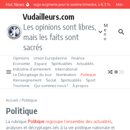
Aller au contenu
Hot News
Le chômage augmente pour le sixième trimestre, à 8,3 %
Metrobus 
Vudailleurs.com
Les opinions sont libres,
M
e
n
mais les faits sont
u
sacrés
Opinions
Union Européenne
Finance
Economie
Espace
Spiritualités
Actualités
Industrie d’armement
International
Le Décryptage du Jour
Nomination
Politique
Renseignement
Social
Spiritualités
Sport
Tourisme
Qui sommes‑nous?
À propos
Accueil
/
Politique
Politique
La rubrique
Politique
regroupe l’ensemble des actualités
,
analyses et décryptages liés à la vie politique nationale et