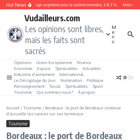
Aller au contenu
Hot News
Le chômage augmente pour le sixième trimestre, à 8,3 %
Metrobus r
Vudailleurs.com
Les opinions sont libres,
M
e
n
mais les faits sont
u
sacrés
Opinions
Union Européenne
Finance
Economie
Espace
Spiritualités
Actualités
Industrie d’armement
International
Le Décryptage du Jour
Nomination
Politique
Renseignement
Social
Spiritualités
Sport
Tourisme
Qui sommes‑nous?
À propos
Accueil
/
Tourisme
/
Bordeaux : le port de Bordeaux continue
d’accueillir les navires sur ses terminaux
Tourisme
Bordeaux : le port de Bordeaux