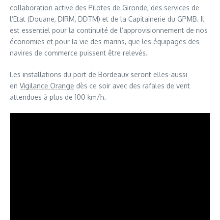
collaboration active des Pilotes de Gironde, des services de
l’Etat (Douane, DIRM, DDTM) et de la Capitainerie du GPMB. Il
est essentiel pour la continuité de l’approvisionnement de nos
économies et pour la vie des marins, que les équipages des
navires de commerce puissent être relevés.
Les installations du port de Bordeaux seront elles-aussi
en
Vigilance Orange
dès ce soir avec des rafales de vent
attendues à plus de 100 km/h.