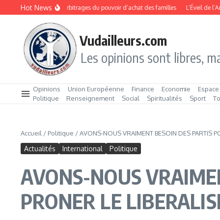
Aller au contenu
Hot News
Rentrée 2026 : les arbitrages du pouvoir d’achat des familles
L’Éveil de l’Arch
Vudailleurs.com
Les opinions sont libres, ma
Opinions
Union Européenne
Finance
Economie
Espace
Politique
Renseignement
Social
Spiritualités
Sport
T
Accueil
/
Politique
/
AVONS-NOUS VRAIMENT BESOIN DES PARTIS PO
Actualités
International
Politique
AVONS-NOUS VRAIMEN
PRONER LE LIBERALI