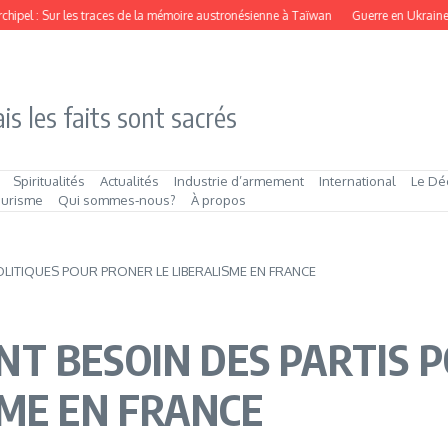
ipel : Sur les traces de la mémoire austronésienne à Taïwan
Guerre en Ukraine : la
is les faits sont sacrés
Spiritualités
Actualités
Industrie d’armement
International
Le Dé
ourisme
Qui sommes‑nous?
À propos
LITIQUES POUR PRONER LE LIBERALISME EN FRANCE
T BESOIN DES PARTIS P
SME EN FRANCE