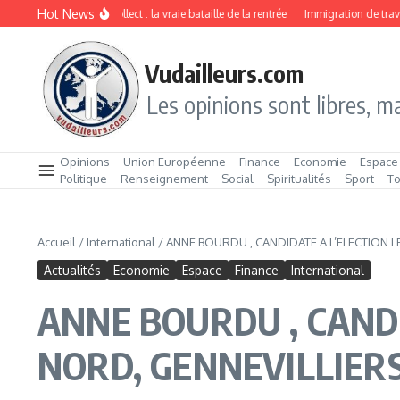
Aller au contenu
Hot News
Drive ou Click & Collect : la vraie bataille de la rentrée
Immigration de travail :
Vudailleurs.com
Les opinions sont libres, ma
Opinions
Union Européenne
Finance
Economie
Espace
Politique
Renseignement
Social
Spiritualités
Sport
T
Accueil
/
International
/
ANNE BOURDU , CANDIDATE A L’ELECTION 
Actualités
Economie
Espace
Finance
International
ANNE BOURDU , CANDI
NORD, GENNEVILLIER