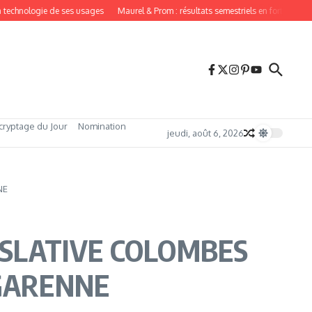
echnologie de ses usages
Maurel & Prom : résultats semestriels en forte hausse e
cryptage du Jour
Nomination
jeudi, août 6, 2026
NE
ISLATIVE COLOMBES
-GARENNE