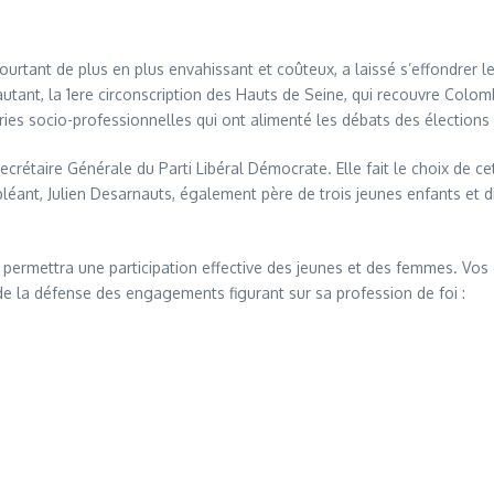
urtant de plus en plus envahissant et coûteux, a laissé s’effondrer les v
autant, la 1ere circonscription des Hauts de Seine, qui recouvre Colom
ies socio-professionnelles qui ont alimenté les débats des élections p
rétaire Générale du Parti Libéral Démocrate. Elle fait le choix de c
pléant, Julien Desarnauts, également père de trois jeunes enfants et
ul permettra une participation effective des jeunes et des femmes. Vos
de la défense des engagements figurant sur sa profession de foi :