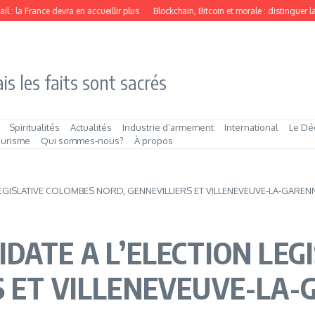
 la France devra en accueillir plus
Blockchain, Bitcoin et morale : distinguer la t
is les faits sont sacrés
Spiritualités
Actualités
Industrie d’armement
International
Le Dé
ourisme
Qui sommes‑nous?
À propos
LEGISLATIVE COLOMBES NORD, GENNEVILLIERS ET VILLENEVEUVE-LA-GAREN
DATE A L’ELECTION LEG
S ET VILLENEVEUVE-LA