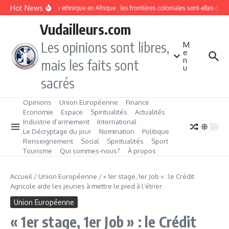
Aller au contenu
Hot News
Division ethnique en Afrique : les frontières coloniales sont‑elles con
Vudailleurs.com
Les opinions sont libres,
M
e
n
mais les faits sont
u
sacrés
Opinions
Union Européenne
Finance
Economie
Espace
Spiritualités
Actualités
Industrie d’armement
International
Le Décryptage du Jour
Nomination
Politique
Renseignement
Social
Spiritualités
Sport
Tourisme
Qui sommes‑nous?
À propos
Accueil
/
Union Européenne
/
« 1er stage, 1er Job » : le Crédit
Agricole aide les jeunes à mettre le pied à l’étrier
Union Européenne
« 1er stage, 1er Job » : le Crédit