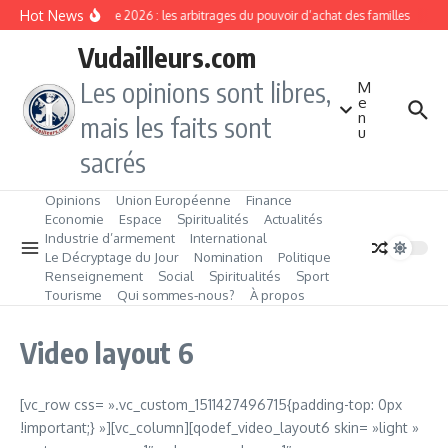
Aller au contenu
Hot News
Rentrée 2026 : les arbitrages du pouvoir d’achat des familles
L’É
Vudailleurs.com
Les opinions sont libres,
M
e
n
mais les faits sont
u
sacrés
Opinions
Union Européenne
Finance
Economie
Espace
Spiritualités
Actualités
Industrie d’armement
International
Le Décryptage du Jour
Nomination
Politique
Renseignement
Social
Spiritualités
Sport
Tourisme
Qui sommes‑nous?
À propos
Video layout 6
[vc_row css= ».vc_custom_1511427496715{padding-top: 0px
!important;} »][vc_column][qodef_video_layout6 skin= »light »