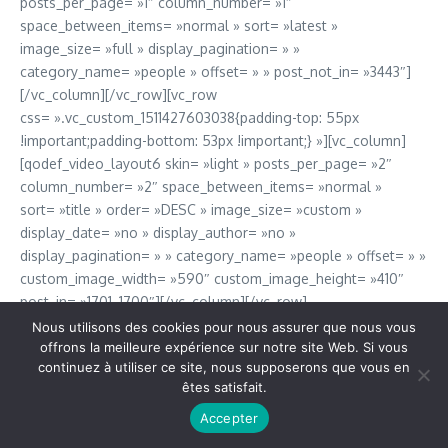
posts_per_page= »1″ column_number= »1″
space_between_items= »normal » sort= »latest »
image_size= »full » display_pagination= » »
category_name= »people » offset= » » post_not_in= »3443″]
[/vc_column][/vc_row][vc_row
css= ».vc_custom_1511427603038{padding-top: 55px
!important;padding-bottom: 53px !important;} »][vc_column]
[qodef_video_layout6 skin= »light » posts_per_page= »2″
column_number= »2″ space_between_items= »normal »
sort= »title » order= »DESC » image_size= »custom »
display_date= »no » display_author= »no »
display_pagination= » » category_name= »people » offset= » »
custom_image_width= »590″ custom_image_height= »410″
post_in= »1701, 1700″][/vc_column][/vc_row]
Nous utilisons des cookies pour nous assurer que nous vous
offrons la meilleure expérience sur notre site Web. Si vous
continuez à utiliser ce site, nous supposerons que vous en
êtes satisfait.
Copyright © 2026 Vudailleurs.com | Réalisé par
Magazine
d'actualités X
Accepter