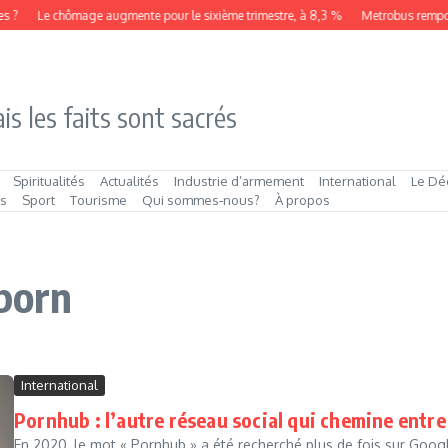
 ?
Le chômage augmente pour le sixième trimestre, à 8,3 %
Metrobus remporte
is les faits sont sacrés
Spiritualités
Actualités
Industrie d’armement
International
Le Dé
és
Sport
Tourisme
Qui sommes‑nous?
À propos
uporn
International
Pornhub : l’autre réseau social qui chemine entre
En 2020, le mot « Pornhub » a été recherché plus de fois sur Goog