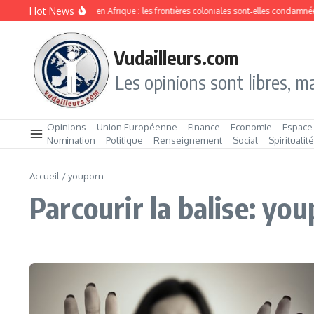
Aller au contenu
Hot News
Division ethnique en Afrique : les frontières coloniales sont‑elles condamnées
Vudailleurs.com
Les opinions sont libres, ma
Opinions
Union Européenne
Finance
Economie
Espace
Nomination
Politique
Renseignement
Social
Spiritualit
Accueil
/
youporn
Parcourir la balise: yo