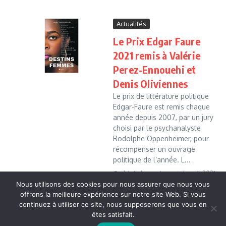
Actualités
Le Prix Edgar Faure
2021 remis à Valérie
Perez-Ennouehi et
Denis Oliviennes
Le prix de littérature politique
Edgar-Faure est remis chaque
année depuis 2007, par un jury
choisi par le psychanalyste
Rodolphe Oppenheimer, pour
récompenser un ouvrage
politique de l’année. L...
Cedric Leboussi
octobre 4, 2021
Nous utilisons des cookies pour nous assurer que nous vous
Read More
offrons la meilleure expérience sur notre site Web. Si vous
continuez à utiliser ce site, nous supposerons que vous en
êtes satisfait.
Copyright © 2026 Vudailleurs.com | Réalisé par
Magazine