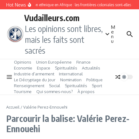
Aller au contenu
Hot News
Division ethnique en Afrique : les frontières coloniales sont‑elles c
Vudailleurs.com
Les opinions sont libres,
M
e
n
mais les faits sont
u
sacrés
Opinions
Union Européenne
Finance
Economie
Espace
Spiritualités
Actualités
Industrie d’armement
International
Le Décryptage du Jour
Nomination
Politique
Renseignement
Social
Spiritualités
Sport
Tourisme
Qui sommes‑nous?
À propos
Accueil
/
Valérie Perez-Ennouehi
Parcourir la balise: Valérie Perez-
Ennouehi