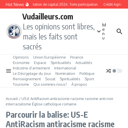
Aller au contenu
Hot News
Augmentation de capital 2026 : forte participation
Crédit Agricole 
Vudailleurs.com
Les opinions sont libres,
M
e
n
mais les faits sont
u
sacrés
Opinions
Union Européenne
Finance
Economie
Espace
Spiritualités
Actualités
Industrie d’armement
International
Le Décryptage du Jour
Nomination
Politique
Renseignement
Social
Spiritualités
Sport
Tourisme
Qui sommes‑nous?
À propos
Accueil
/
US-E AntiRacism antiracisme racisme racisme anti-noir
interracialisme Église catholique romaine
Parcourir la balise: US-E
AntiRacism antiracisme racisme