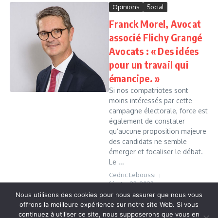
Opinions
Social
Franck Morel, Avocat
associé Flichy Grangé
Avocats : « Des idées
pour un travail qui
émancipe. »
Si nos compatriotes sont
moins intéressés par cette
campagne électorale, force est
également de constater
qu’aucune proposition majeure
des candidats ne semble
émerger et focaliser le débat.
Le ...
Cedric Leboussi
février 23, 2022
Nous utilisons des cookies pour nous assurer que nous vous
Read More
offrons la meilleure expérience sur notre site Web. Si vous
continuez à utiliser ce site, nous supposerons que vous en