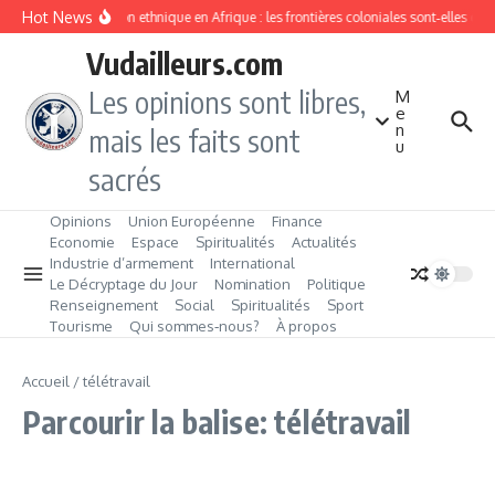
Aller au contenu
Hot News
Division ethnique en Afrique : les frontières coloniales sont‑elles c
Vudailleurs.com
Les opinions sont libres,
M
e
n
mais les faits sont
u
sacrés
Opinions
Union Européenne
Finance
Economie
Espace
Spiritualités
Actualités
Industrie d’armement
International
Le Décryptage du Jour
Nomination
Politique
Renseignement
Social
Spiritualités
Sport
Tourisme
Qui sommes‑nous?
À propos
Accueil
/
télétravail
Parcourir la balise: télétravail