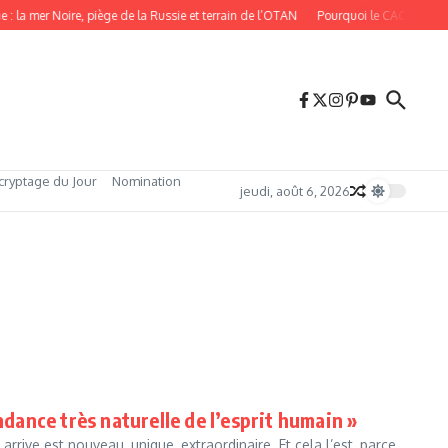
: la mer Noire, piège de la Russie et terrain de l’OTAN
Pourquoi le CAC 40 bat de
cryptage du Jour
Nomination
jeudi, août 6, 2026
ndance très naturelle de l’esprit humain »
rrive est nouveau, unique, extraordinaire. Et cela l’est, parce