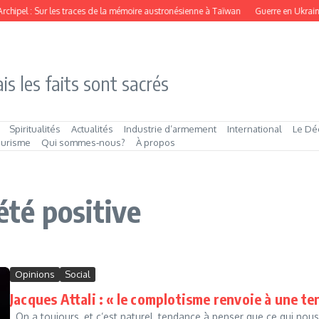
Archipel : Sur les traces de la mémoire austronésienne à Taïwan
Guerre en Ukraine 
is les faits sont sacrés
Spiritualités
Actualités
Industrie d’armement
International
Le Dé
ourisme
Qui sommes‑nous?
À propos
iété positive
Opinions
Social
Jacques Attali : « le complotisme renvoie à une te
On a toujours, et c’est naturel, tendance à penser que ce qui nous a