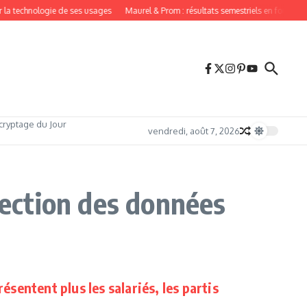
r la technologie de ses usages
Maurel & Prom : résultats semestriels en forte ha
cryptage du Jour
vendredi, août 7, 2026
tection des données
ésentent plus les salariés, les partis