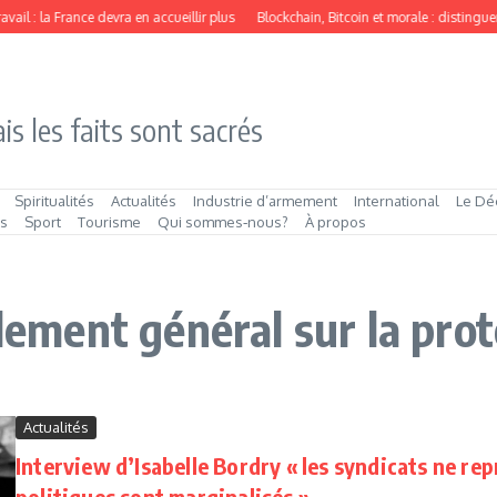
ail : la France devra en accueillir plus
Blockchain, Bitcoin et morale : distingue
is les faits sont sacrés
Spiritualités
Actualités
Industrie d’armement
International
Le Dé
és
Sport
Tourisme
Qui sommes‑nous?
À propos
glement général sur la pro
Actualités
Interview d’Isabelle Bordry « les syndicats ne repr
politiques sont marginalisés »