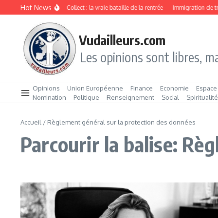
Aller au contenu
Hot News
Drive ou Click & Collect : la vraie bataille de la rentrée
Immigration de trav
Vudailleurs.com
Les opinions sont libres, ma
Opinions
Union Européenne
Finance
Economie
Espace
Nomination
Politique
Renseignement
Social
Spiritualit
Accueil
/
Règlement général sur la protection des données
Parcourir la balise: Rè