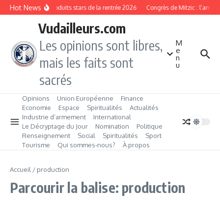
Aller au contenu
Hot News
Les produits stars de la rentrée 2026
Congrès de Mitzic : l’ambit
Vudailleurs.com
Les opinions sont libres,
M
e
n
mais les faits sont
u
sacrés
Opinions
Union Européenne
Finance
Economie
Espace
Spiritualités
Actualités
Industrie d’armement
International
Le Décryptage du Jour
Nomination
Politique
Renseignement
Social
Spiritualités
Sport
Tourisme
Qui sommes‑nous?
À propos
Accueil
/
production
Parcourir la balise: production