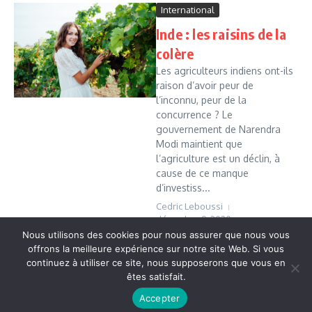
International
Inde : les raisins de la
colère
Les agriculteurs indiens ont-ils
raison d’avoir peur de
l’inconnu, peur de la
concurrence ? Le
gouvernement de Narendra
Modi maintient que
l’agriculture est un déclin, à
cause de ce manque
d’investiss...
Cedric Leboussi
décembre 9, 2020
Nous utilisons des cookies pour nous assurer que nous vous
Read More
offrons la meilleure expérience sur notre site Web. Si vous
continuez à utiliser ce site, nous supposerons que vous en
êtes satisfait.
Copyright © 2026 Vudailleurs.com | Réalisé par
Magazine
Accepter
d'actualités X