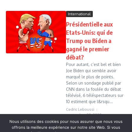
International
Présidentielle aux
Etats-Unis: qui de
Trump ou Biden a
gagné le premier
débat?
Pour autant, c’est bel et bien
Joe Biden qui semble avoir
marqué le plus de points.
Selon un sondage publié par
CNN dans la foulée du débat
télévisé, 6 téléspectateurs sur
10 estiment que l&rsqu...
Cedric Leboussi
septembre 30, 2020
Nous utilisons des cookies pour nous assurer que nous vous
Read More
offrons la meilleure expérience sur notre site Web. Si vous