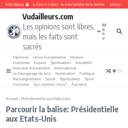
Aller au contenu
Hot News
Drive ou Click & Collect : la vraie bataille de la rentrée
Immigration 
Vudailleurs.com
Les opinions sont libres,
M
e
n
mais les faits sont
u
sacrés
Opinions
Union Européenne
Finance
Economie
Espace
Spiritualités
Actualités
Industrie d’armement
International
Le Décryptage du Jour
Nomination
Politique
Renseignement
Social
Spiritualités
Sport
Tourisme
Qui sommes‑nous?
À propos
Accueil
/
Présidentielle aux Etats-Unis
Parcourir la balise: Présidentielle
aux Etats-Unis