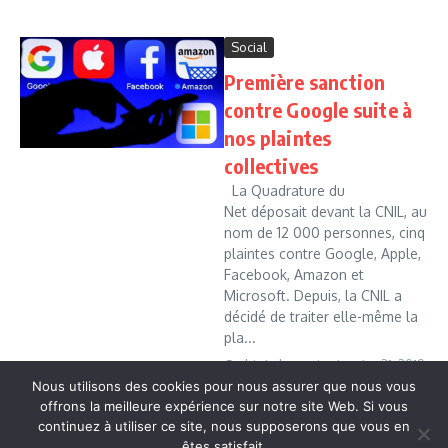
Social
Première sanction
contre Google suite à
nos plaintes
collectives
La Quadrature du
Net déposait devant la CNIL, au
nom de 12 000 personnes, cinq
plaintes contre Google, Apple,
Facebook, Amazon et
Microsoft. Depuis, la CNIL a
décidé de traiter elle-même la
pla...
Cedric Leboussi
janvier 21, 2019
Nous utilisons des cookies pour nous assurer que nous vous
Read More
offrons la meilleure expérience sur notre site Web. Si vous
continuez à utiliser ce site, nous supposerons que vous en
êtes satisfait.