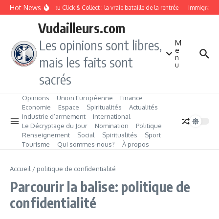
Aller au contenu
Hot News
Drive ou Click & Collect : la vraie bataille de la rentrée
Immigration 
Vudailleurs.com
Les opinions sont libres,
M
e
n
mais les faits sont
u
sacrés
Opinions
Union Européenne
Finance
Economie
Espace
Spiritualités
Actualités
Industrie d’armement
International
Le Décryptage du Jour
Nomination
Politique
Renseignement
Social
Spiritualités
Sport
Tourisme
Qui sommes‑nous?
À propos
Accueil
/
politique de confidentialité
Parcourir la balise: politique de
confidentialité