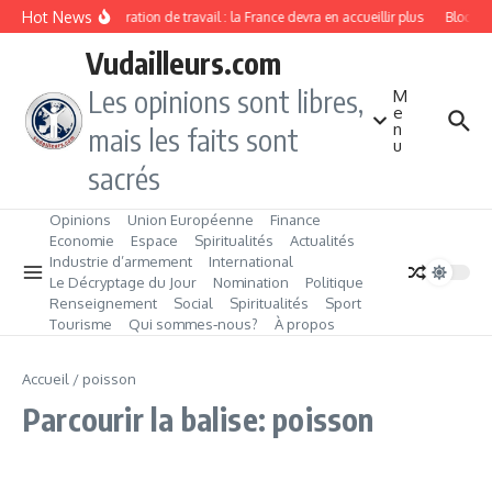
Aller au contenu
Hot News
Immigration de travail : la France devra en accueillir plus
Blockcha
Vudailleurs.com
Les opinions sont libres,
M
e
n
mais les faits sont
u
sacrés
Opinions
Union Européenne
Finance
Economie
Espace
Spiritualités
Actualités
Industrie d’armement
International
Le Décryptage du Jour
Nomination
Politique
Renseignement
Social
Spiritualités
Sport
Tourisme
Qui sommes‑nous?
À propos
Accueil
/
poisson
Parcourir la balise: poisson