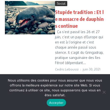
Social
Stupide tradition : Et l
e massacre de dauphin
s continue
Ça s’est passé les 26 et 27
juin, c’est un pays d’Europe qui
en est à l’origine et c’est
chaque année passé sous
silence. Il s’agit du Gringadrap,
pratique sanguinaire des Iles
Féroé (dépendant...
Cedric Leboussi
juin 30, 2021
Read More
Nous utilisons des cookies pour nous assurer que nous vous
offrons la meilleure expérience sur notre site Web. Si vous
continuez à utiliser ce site, nous supposerons que vous en
Copyright © 2026 Vudailleurs.com | Réalisé par
Magazine
êtes satisfait.
d'actualités X
Accepter