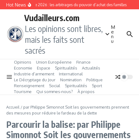
Aller au contenu
Hot News
Rentrée 2026 : les arbitrages du pouvoir d’achat des familles
L’É
Vudailleurs.com
Les opinions sont libres,
M
e
n
mais les faits sont
u
sacrés
Opinions
Union Européenne
Finance
Economie
Espace
Spiritualités
Actualités
Industrie d’armement
International
Le Décryptage du Jour
Nomination
Politique
Renseignement
Social
Spiritualités
Sport
Tourisme
Qui sommes‑nous?
À propos
Accueil
/
par Philippe Simonnot Soit les gouvernements prennent
des mesures pour réduire le fardeau de la dette
Parcourir la balise: par Philippe
Simonnot Soit les gouvernements