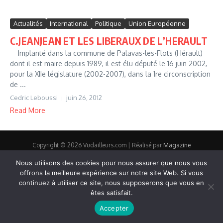
Actualités
International
Politique
Union Européenne
C.JEANJEAN ET LES LIBERAUX DE L’HERAULT
Implanté dans la commune de Palavas-les-Flots (Hérault)
dont il est maire depuis 1989, il est élu député le 16 juin 2002,
pour la XIIe législature (2002-2007), dans la 1re circonscription
de ...
Cedric Leboussi
juin 26, 2012
Read More
Copyright © 2026 Vudailleurs.com | Réalisé par
Magazine
d'actualités X
Nous utilisons des cookies pour nous assurer que nous vous
offrons la meilleure expérience sur notre site Web. Si vous
continuez à utiliser ce site, nous supposerons que vous en
êtes satisfait.
Accepter