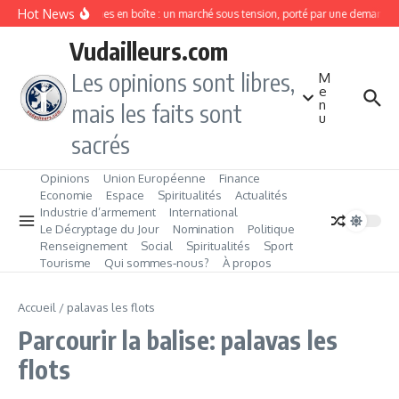
Aller au contenu
Hot News
Sardines en boîte : un marché sous tension, porté par une demande 
Vudailleurs.com
Les opinions sont libres,
M
e
n
mais les faits sont
u
sacrés
Opinions
Union Européenne
Finance
Economie
Espace
Spiritualités
Actualités
Industrie d’armement
International
Le Décryptage du Jour
Nomination
Politique
Renseignement
Social
Spiritualités
Sport
Tourisme
Qui sommes‑nous?
À propos
Accueil
/
palavas les flots
Parcourir la balise: palavas les
flots