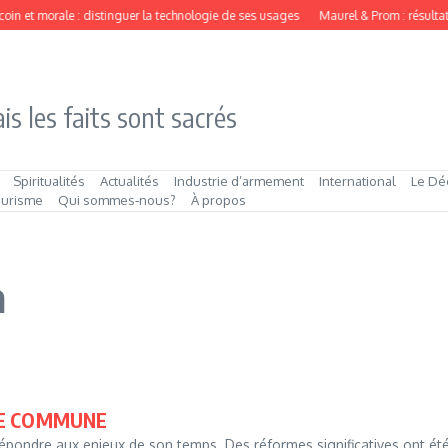
oin et morale : distinguer la technologie de ses usages
Maurel & Prom : résultat
is les faits sont sacrés
Spiritualités
Actualités
Industrie d’armement
International
Le Dé
ourisme
Qui sommes‑nous?
À propos
a
OLE COMMUNE
ondre aux enjeux de son temps. Des réformes significatives ont ét