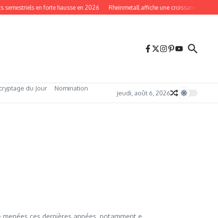
s semestriels en forte hausse en 2026
Rheinmetall affiche une croissance record
cryptage du Jour
Nomination
jeudi, août 6, 2026
é menées ces dernières années, notamment e...