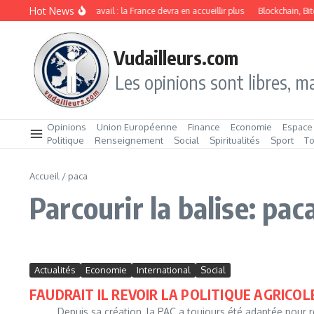
Aller au contenu
Hot News
Immigration de travail : la France devra en accueillir plus
Blockchain, Bitc
Vudailleurs.com
Les opinions sont libres, ma
Opinions
Union Européenne
Finance
Economie
Espace
Politique
Renseignement
Social
Spiritualités
Sport
T
Accueil
/
paca
Parcourir la balise: pac
Actualités
Economie
International
Social
FAUDRAIT IL REVOIR LA POLITIQUE AGRIC
Depuis sa création, la PAC a toujours été adaptée pour rép