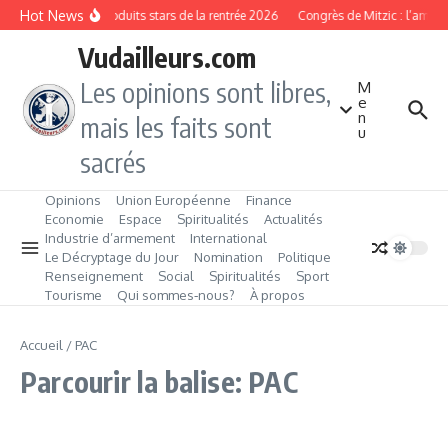
Aller au contenu
Hot News
Les produits stars de la rentrée 2026
Congrès de Mitzic : l’ambit
Vudailleurs.com
Les opinions sont libres,
M
e
n
mais les faits sont
u
sacrés
Opinions
Union Européenne
Finance
Economie
Espace
Spiritualités
Actualités
Industrie d’armement
International
Le Décryptage du Jour
Nomination
Politique
Renseignement
Social
Spiritualités
Sport
Tourisme
Qui sommes‑nous?
À propos
Accueil
/
PAC
Parcourir la balise: PAC