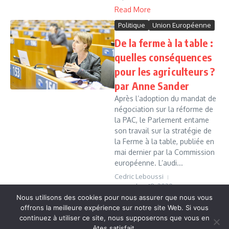
Read More
Politique
Union Européenne
De la ferme à la table :
quelles conséquences
pour les agriculteurs ?
par Anne Sander
Après l’adoption du mandat de
négociation sur la réforme de
la PAC, le Parlement entame
son travail sur la stratégie de
la Ferme à la table, publiée en
mai dernier par la Commission
européenne. L’audi...
Cedric Leboussi
novembre 18, 2020
Nous utilisons des cookies pour nous assurer que nous vous
Read More
offrons la meilleure expérience sur notre site Web. Si vous
continuez à utiliser ce site, nous supposerons que vous en
êtes satisfait.