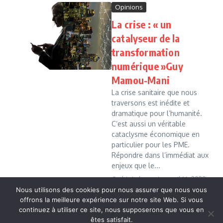
Opinions
La crise : « un
catalyseur de la
transformation
numérique »Guy
Mamou-Mani
La crise sanitaire que nous
traversons est inédite et
dramatique pour l’humanité.
C’est aussi un véritable
cataclysme économique en
particulier pour les PME.
Répondre dans l’immédiat aux
enjeux que le...
Cedric Leboussi
avril 16, 2020
Nous utilisons des cookies pour nous assurer que nous vous
Read More
offrons la meilleure expérience sur notre site Web. Si vous
continuez à utiliser ce site, nous supposerons que vous en
êtes satisfait.