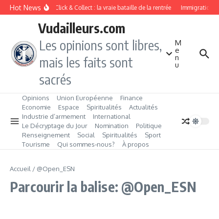
Aller au contenu
Hot News
Drive ou Click & Collect : la vraie bataille de la rentrée
Immigration de 
Vudailleurs.com
Les opinions sont libres,
M
e
n
mais les faits sont
u
sacrés
Opinions
Union Européenne
Finance
Economie
Espace
Spiritualités
Actualités
Industrie d’armement
International
Le Décryptage du Jour
Nomination
Politique
Renseignement
Social
Spiritualités
Sport
Tourisme
Qui sommes‑nous?
À propos
Accueil
/
@Open_ESN
Parcourir la balise: @Open_ESN