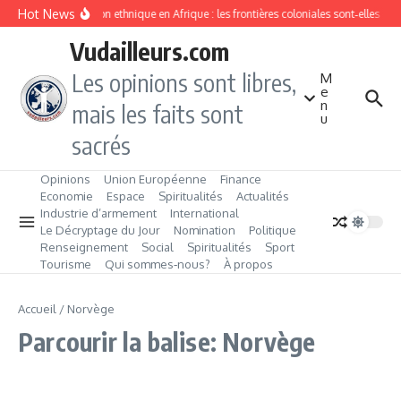
Aller au contenu
Hot News
Division ethnique en Afrique : les frontières coloniales sont‑elles c
Vudailleurs.com
Les opinions sont libres,
M
e
n
mais les faits sont
u
sacrés
Opinions
Union Européenne
Finance
Economie
Espace
Spiritualités
Actualités
Industrie d’armement
International
Le Décryptage du Jour
Nomination
Politique
Renseignement
Social
Spiritualités
Sport
Tourisme
Qui sommes‑nous?
À propos
Accueil
/
Norvège
Parcourir la balise: Norvège