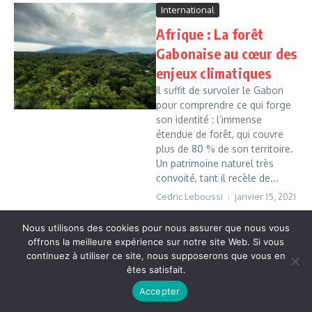
International
Afrique : La forêt
Gabonaise au cœur des
enjeux climatiques
Il suffit de survoler le Gabon
pour comprendre ce qui forge
son identité : l’immense
étendue de forêt, qui couvre
plus de 80 % de son territoire.
Un patrimoine naturel très
convoité, tant il recèle de...
Cedric Leboussi
janvier 15, 2021
Read More
Nous utilisons des cookies pour nous assurer que nous vous
offrons la meilleure expérience sur notre site Web. Si vous
continuez à utiliser ce site, nous supposerons que vous en
Copyright © 2026 Vudailleurs.com | Réalisé par
Magazine
êtes satisfait.
d'actualités X
Accepter