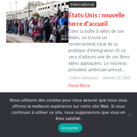
International
États-Unis : nouvelle
terre d’accueil
Dans la boîte à idées de Joe
Biden, on trouve un
renversement total de la
politique d’immigration. Et ce
sera d’ailleurs une de ces 1ères
idées appliquées. Le nouveau
président américain prévoit...
Cedric Leboussi
janvier 22, 2021
Read More
Nous utilisons des cookies pour nous assurer que nous vous
offrons la meilleure expérience sur notre site Web. Si vous
Copyright © 2026 Vudailleurs.com | Réalisé par
Magazine
continuez à utiliser ce site, nous supposerons que vous en
d'actualités X
êtes satisfait.
Accepter