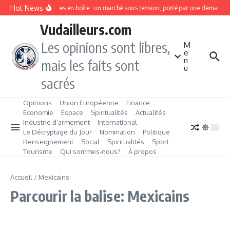
Aller au contenu
Hot News
Sardines en boîte : un marché sous tension, porté par une demande 
Vudailleurs.com
Les opinions sont libres,
M
e
n
mais les faits sont
u
sacrés
Opinions
Union Européenne
Finance
Economie
Espace
Spiritualités
Actualités
Industrie d’armement
International
Le Décryptage du Jour
Nomination
Politique
Renseignement
Social
Spiritualités
Sport
Tourisme
Qui sommes‑nous?
À propos
Accueil
/
Mexicains
Parcourir la balise: Mexicains