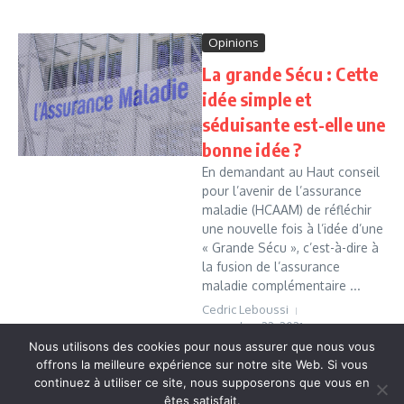
Opinions
La grande Sécu : Cette
idée simple et
séduisante est-elle une
bonne idée ?
En demandant au Haut conseil
pour l’avenir de l’assurance
maladie (HCAAM) de réfléchir
une nouvelle fois à l’idée d’une
« Grande Sécu », c’est-à-dire à
la fusion de l’assurance
maladie complémentaire ...
Cedric Leboussi
novembre 22, 2021
Nous utilisons des cookies pour nous assurer que nous vous
Read More
offrons la meilleure expérience sur notre site Web. Si vous
continuez à utiliser ce site, nous supposerons que vous en
êtes satisfait.