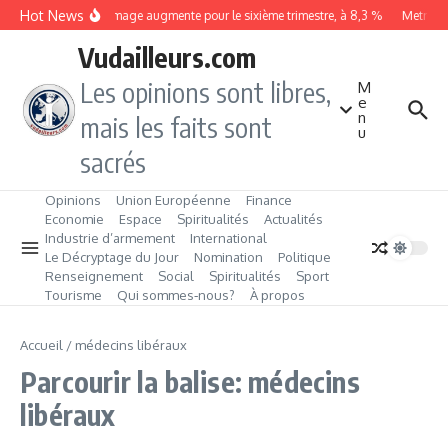
Aller au contenu
Hot News
Le chômage augmente pour le sixième trimestre, à 8,3 %
Metrobus
Vudailleurs.com
Les opinions sont libres,
M
e
n
mais les faits sont
u
sacrés
Opinions
Union Européenne
Finance
Economie
Espace
Spiritualités
Actualités
Industrie d’armement
International
Le Décryptage du Jour
Nomination
Politique
Renseignement
Social
Spiritualités
Sport
Tourisme
Qui sommes‑nous?
À propos
Accueil
/
médecins libéraux
Parcourir la balise: médecins
libéraux